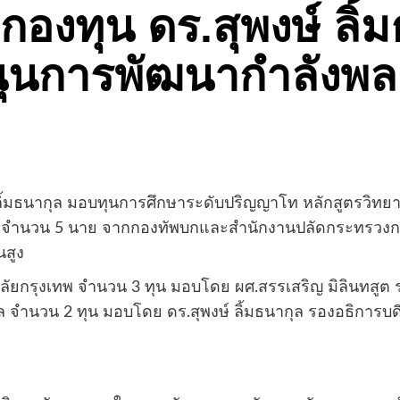
กองทุน ดร.สุพงษ์ ลิ
นุนการพัฒนากำลังพล
์ ลิ้มธนากุล มอบทุนการศึกษาระดับปริญญาโท หลักสูตรว
รจำนวน 5 นาย จากกองทัพบกและสำนักงานปลัดกระทรวงกลา
นสูง
าลัยกรุงเทพ จำนวน 3 ทุน มอบโดย
ผศ.สรรเสริญ มิลินทสูต
ุล จำนวน 2 ทุน มอบโดย ดร.สุพงษ์ ลิ้มธนากุล
รองอธิการบด