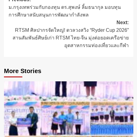
Post
ม.กรุงเทพร่วมกับกองทุน ดร.สุพงษ์ ลิ้มธนากุล มอบทุน
navigation
การศึกษาสนับสนุนการพัฒนากำลังพล
Next:
RTSM ศิลปากรจัดใหญ่! ดวลวงสวิง “Ryder Cup 2026”
สานสัมพันธ์ศิษย์เก่า RTSM ไทย-จีน มุ่งต่อยอดเครือข่าย
อุตสาหกรรมท่องเที่ยวและกีฬา
More Stories