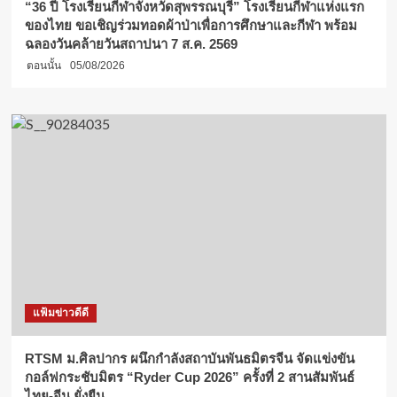
“36 ปี โรงเรียนกีฬาจังหวัดสุพรรณบุรี” โรงเรียนกีฬาแห่งแรก
ของไทย ขอเชิญร่วมทอดผ้าป่าเพื่อการศึกษาและกีฬา พร้อม
ฉลองวันคล้ายวันสถาปนา 7 ส.ค. 2569
ตอนนั้น
05/08/2026
แฟ้มข่าวดีดี
RTSM ม.ศิลปากร ผนึกกำลังสถาบันพันธมิตรจีน จัดแข่งขัน
กอล์ฟกระชับมิตร “Ryder Cup 2026” ครั้งที่ 2 สานสัมพันธ์
ไทย-จีน ยั่งยืน