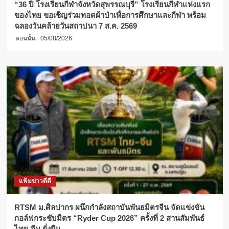
“36 ปี โรงเรียนกีฬาจังหวัดสุพรรณบุรี” โรงเรียนกีฬาแห่งแรก
ของไทย ขอเชิญร่วมทอดผ้าป่าเพื่อการศึกษาและกีฬา พร้อม
ฉลองวันคล้ายวันสถาปนา 7 ส.ค. 2569
ตอนนั้น
05/08/2026
แฟ้มข่าวดีดี
RTSM ม.ศิลปากร ผนึกกำลังสถาบันพันธมิตรจีน จัดแข่งขัน
กอล์ฟกระชับมิตร “Ryder Cup 2026” ครั้งที่ 2 สานสัมพันธ์
ไทย-จีน ยั่งยืน