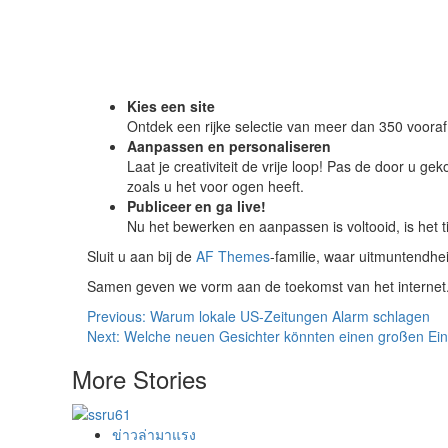
Kies een site
Ontdek een rijke selectie van meer dan 350 vooraf 
Aanpassen en personaliseren
Laat je creativiteit de vrije loop! Pas de door u 
zoals u het voor ogen heeft.
Publiceer en ga live!
Nu het bewerken en aanpassen is voltooid, is het t
Sluit u aan bij de
AF Themes
-familie, waar uitmuntend
Samen geven we vorm aan de toekomst van het internet
Post
Previous:
Warum lokale US-Zeitungen Alarm schlagen
Next:
Welche neuen Gesichter könnten einen großen Ein
navigation
More Stories
ข่าวล่ามาแรง