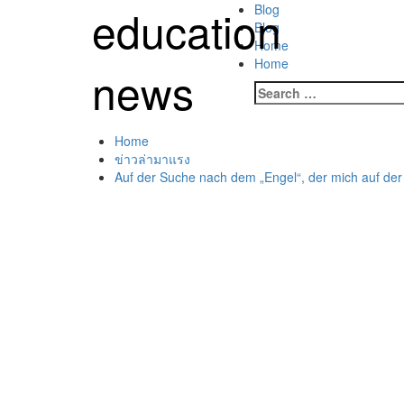
Skip
education
Primary
Blog
to
Menu
Blog
content
Home
Home
news
Search
for:
Home
ข่าวล่ามาแรง
Auf der Suche nach dem „Engel“, der mich auf der 