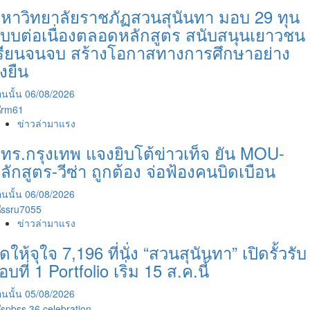
หาวิทยาลัยราชภัฏสวนสุนันทา มอบ 29 ทุน
บบต่อเนื่องตลอดหลักสูตร สนับสนุนเยาวชน
รียนจนจบ สร้างโอกาสทางการศึกษาอย่าง
ั่งยืน
นนั้น
06/08/2026
ข่าวล่ามาแรง
ทร.กรุงเทพ แจงยิบโต้ข่าวเท็จ ยัน MOU-
ลักสูตร-วีซ่า ถูกต้อง จ่อฟ้องคนบิดเบือน
นนั้น
06/08/2026
ข่าวล่ามาแรง
ัดให้จุใจ 7,196 ที่นั่ง “สวนสุนันทา” เปิดรั้วรับ
อบที่ 1 Portfolio เริ่ม 15 ส.ค.นี้
นนั้น
05/08/2026