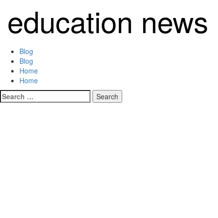
Skip
education news
to
content
Primary
Blog
Menu
Blog
Home
Home
Search
for: