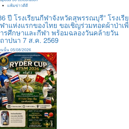
แฟ้มข่าวดีดี
36 ปี โรงเรียนกีฬาจังหวัดสุพรรณบุรี” โรงเรี
ีฬาแห่งแรกของไทย ขอเชิญร่วมทอดผ้าป่าเพื
ารศึกษาและกีฬา พร้อมฉลองวันคล้ายวัน
ถาปนา 7 ส.ค. 2569
นนั้น
05/08/2026