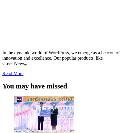
In the dynamic world of WordPress, we emerge as a beacon of
innovation and excellence. Our popular products, like
CoverNews,...
Read
Read More
more
about
You may have missed
Gisele
Bündchen
Can’t
Stop
Wearing
Retro
Jeans