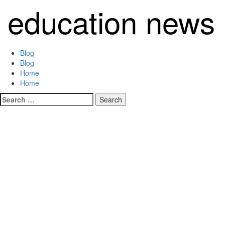
Skip
education news
to
content
Primary
Blog
Menu
Blog
Home
Home
Search
for: