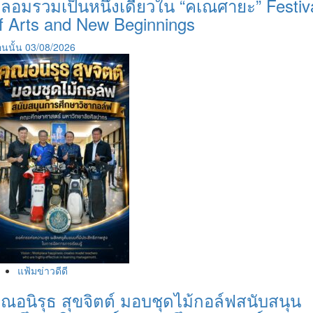
ลอมรวมเป็นหนึ่งเดียวใน “คเณศายะ” Festiv
f Arts and New Beginnings
นนั้น
03/08/2026
แฟ้มข่าวดีดี
ุณอนิรุธ สุขจิตต์ มอบชุดไม้กอล์ฟสนับสนุน