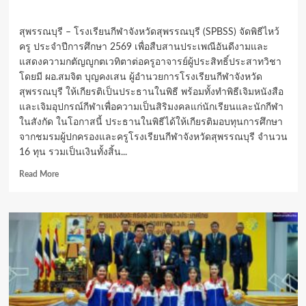
สุพรรณบุรี – โรงเรียนกีฬาจังหวัดสุพรรณบุรี (SPBSS) จัดพิธีไหว้
ครู ประจำปีการศึกษา 2569 เพื่อสืบสานประเพณีอันดีงามและ
แสดงความกตัญญูกตเวทิตาต่อครูอาจารย์ผู้ประสิทธิ์ประสาทวิชา
โดยมี ผอ.สมจิต บุญคงเสน ผู้อำนวยการโรงเรียนกีฬาจังหวัด
สุพรรณบุรี ให้เกียรติเป็นประธานในพิธี พร้อมทั้งทำพิธีเจิมหนังสือ
และเจิมอุปกรณ์กีฬาเพื่อความเป็นสิริมงคลแก่นักเรียนและนักกีฬา
ในสังกัด ในโอกาสนี้ ประธานในพิธีได้ให้เกียรติมอบทุนการศึกษา
จากชมรมผู้ปกครองและครูโรงเรียนกีฬาจังหวัดสุพรรณบุรี จำนวน
16 ทุน รวมเป็นเงินทั้งสิ้น...
Read
Read More
more
about
โรงเรียน
กีฬา
จังหวัด
สุพรรณบุรี
จัด
พิธี
ไหว้
ครู