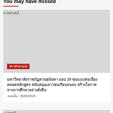
You may have missed
กีฬา
จังหวัด
สุพรรณบุรี
คว้า
แชมป์
ตะกร้อ
หญิง
ถ้วย
พระราชทาน
ม.ว.ก.
ข่าวล่ามาแรง
มหาวิทยาลัยราชภัฏสวนสุนันทา มอบ 29 ทุนแบบต่อเนื่อง
ตลอดหลักสูตร สนับสนุนเยาวชนเรียนจนจบ สร้างโอกาส
ทางการศึกษาอย่างยั่งยืน
ตอนนั้น
06/08/2026