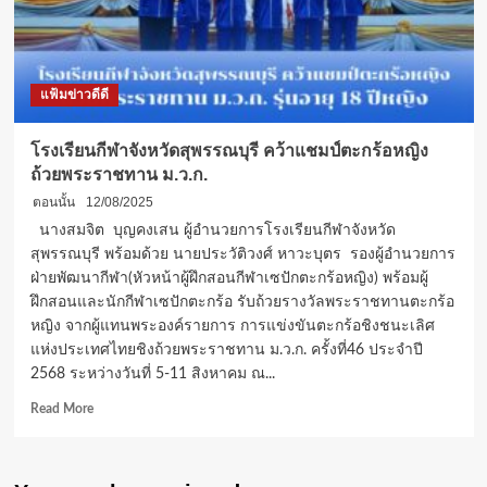
ประจำ
ปี
2569
สุด
แฟ้มข่าวดีดี
อบอุ่น
มอบ
ทุน
โรงเรียนกีฬาจังหวัดสุพรรณบุรี คว้าแชมป์ตะกร้อหญิง
การ
ถ้วยพระราชทาน ม.ว.ก.
ศึกษา
พร้อม
ตอนนั้น
12/08/2025
เปิด
นางสมจิต บุญคงเสน ผู้อำนวยการโรงเรียนกีฬาจังหวัด
ผล
สุพรรณบุรี พร้อมด้วย นายประวัติวงศ์ หาวะบุตร รองผู้อำนวยการ
โหวต
ฝ่ายพัฒนากีฬา(หัวหน้าผู้ฝึกสอนกีฬาเซปักตะกร้อหญิง) พร้อมผู้
รางวัล
ฝึกสอนและนักกีฬาเซปักตะกร้อ รับถ้วยรางวัลพระราชทานตะกร้อ
“ใน
ดวงใจ”
หญิง จากผู้แทนพระองค์รายการ การแข่งขันตะกร้อชิงชนะเลิศ
เชิดชู
แห่งประเทศไทยชิงถ้วยพระราชทาน ม.ว.ก. ครั้งที่46 ประจำปี
เกียรติ
2568 ระหว่างวันที่ 5-11 สิงหาคม ณ...
ครู-
Read
โค้ช-
Read More
more
นักเรียน
about
ต้นแบบ
โรงเรียน