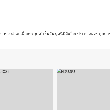
ง อบต.ตำแยเพื่อการกุศล” เย็นวัน
มูลนิธิลิเต๊อะ ประกาศมอบทุนกา