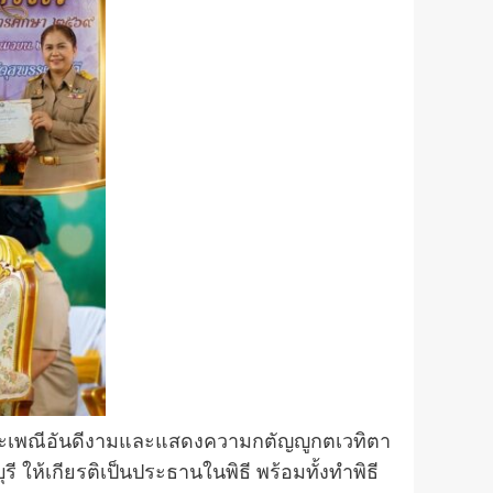
านประเพณีอันดีงามและแสดงความกตัญญูกตเวทิตา
 ให้เกียรติเป็นประธานในพิธี พร้อมทั้งทำพิธี