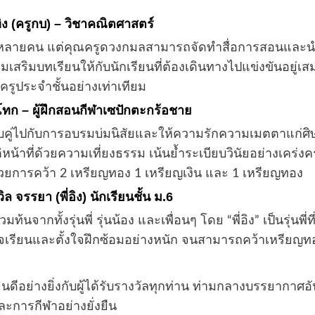
ง (ครูกบ) – วิชาคณิตศาสตร์
ฬาหลายคน แต่คุณครูดวงกมลสามารถจัดทำสื่อการสอนและนำ
เสริมบทเรียนให้กับนักเรียนที่ต้องเดินทางไปแข่งขันอยู่เส
ะครูประจำชั้นอย่างเท่าเทียม
ทก – ผู้ฝึกสอนกีฬาเซปักตะกร้อชาย
ิศ ควบคู่ไปกับการอบรมบ่มนิสัยและให้ความรักความเมตตาแก่
ติหน้าที่ด้วยความเที่ยงธรรม เน้นย้ำระเบียบวินัยอย่างเคร่
ด้วยการคว้า 2 เหรียญทอง 1 เหรียญเงิน และ 1 เหรียญทอง
จรรยา (พี่อิง) นักเรียนชั้น ม.6
จากทั้งรุ่นพี่ รุ่นน้อง และเพื่อนๆ โดย “พี่อิง” เป็นรุ่นพี่
ใจเรียนและตั้งใจฝึกซ้อมอย่างหนัก จนสามารถคว้าเหรียญท
ีอย่างยิ่งกับผู้ได้รับรางวัลทุกท่าน ท่ามกลางบรรยากาศอัน
ละการกีฬาอย่างยั่งยืน