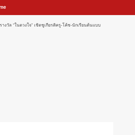
me
รางวัล “ในดวงใจ” เชิดชูเกียรติครู-โค้ช-นักเรียนต้นแบบ