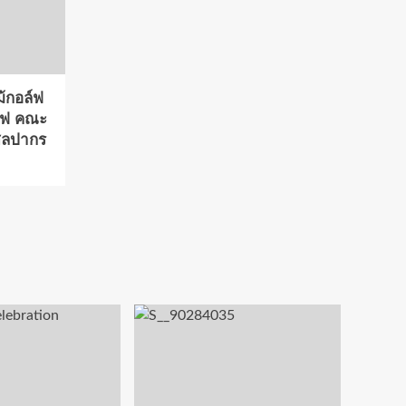
ม้กอล์ฟ
์ฟ คณะ
ศิลปากร