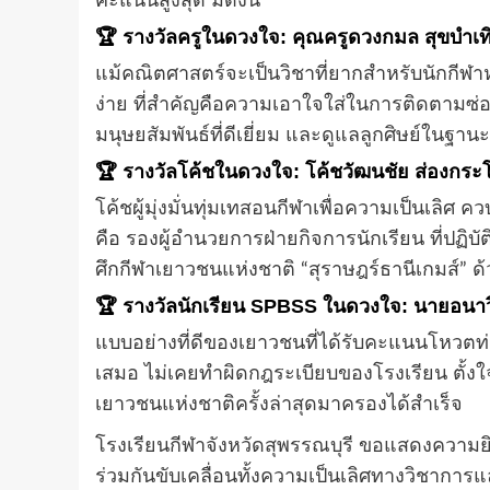
คะแนนสูงสุด มีดังนี้
🏆
รางวัลครูในดวงใจ: คุณครูดวงกมล สุขบำเทิ
แม้คณิตศาสตร์จะเป็นวิชาที่ยากสำหรับนักกี
ง่าย ที่สำคัญคือความเอาใจใส่ในการติดตามซ่อม
มนุษยสัมพันธ์ที่ดีเยี่ยม และดูแลลูกศิษย์ในฐาน
🏆
รางวัลโค้ชในดวงใจ: โค้ชวัฒนชัย ส่องกระโ
โค้ชผู้มุ่งมั่นทุ่มเทสอนกีฬาเพื่อความเป็นเล
คือ รองผู้อำนวยการฝ่ายกิจการนักเรียน ที่ปฏิบั
ศึกกีฬาเยาวชนแห่งชาติ “สุราษฎร์ธานีเกมส์” 
🏆
รางวัลนักเรียน SPBSS ในดวงใจ: นายอนาวิล 
แบบอย่างที่ดีของเยาวชนที่ได้รับคะแนนโหวตท่วมท้น
เสมอ ไม่เคยทำผิดกฎระเบียบของโรงเรียน ตั้ง
เยาวชนแห่งชาติครั้งล่าสุดมาครองได้สำเร็จ
โรงเรียนกีฬาจังหวัดสุพรรณบุรี ขอแสดงความยินด
ร่วมกันขับเคลื่อนทั้งความเป็นเลิศทางวิชาการแ