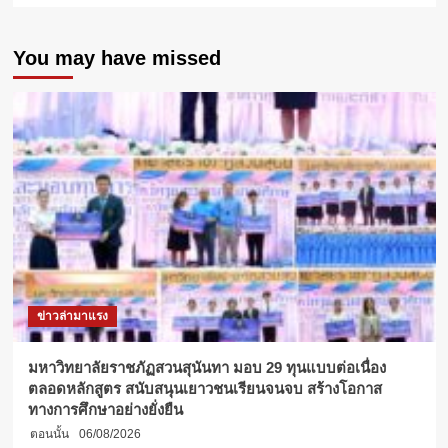
about
‘ศิริราช-
You may have missed
ศูนย์
การ
แพทย์
กาญจนา
ภิเษก’
ร่วม
จัด
โครงการ
“93
ดวงตา
93
ข้อ
เทียม
รวม
ข่าวล่ามาแรง
พลัง
คณะ
แพทยศาสตร์
มหาวิทยาลัยราชภัฏสวนสุนันทา มอบ 29 ทุนแบบต่อเนื่อง
ศิริราช
ตลอดหลักสูตร สนับสนุนเยาวชนเรียนจนจบ สร้างโอกาส
พยาบาล
ทางการศึกษาอย่างยั่งยืน
น้อม
ตอนนั้น
06/08/2026
ถวาย