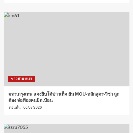
พระ
ราช
กุศล
แด่
พระบรม
ราช
ชนนี
พันปี
หลวง”
ข่าวล่ามาแรง
มทร.กรุงเทพ แจงยิบโต้ข่าวเท็จ ยัน MOU-หลักสูตร-วีซ่า ถูก
ต้อง จ่อฟ้องคนบิดเบือน
ตอนนั้น
06/08/2026