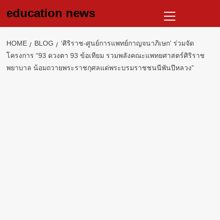
Skip
Primary
education news
to
Menu
content
HOME
BLOG
‘ศิริราช-ศูนย์การแพทย์กาญจนาภิเษก’ ร่วมจัด
โครงการ “93 ดวงตา 93 ข้อเทียม รวมพลังคณะแพทยศาสตร์ศิริราช
พยาบาล น้อมถวายพระราชกุศลแด่พระบรมราชชนนีพันปีหลวง”