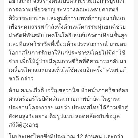
อย่างมาก จึงสร้างต้นแบบความร่วมมือการบูรณา
การความเชี่ยวชาญ ระหว่างคณะแพทยศาสตร์
ศิริราชพยาบาล และศูนย์การแพทย์กาญจนาภิเษก
เพื่อระดมสรรพกำลังทั้งด้านนวัตกรรมหุ่นยนต์ช่วย
ผ่าตัดที่ทันสมัย เทคโนโลยีเลนส์แก้วตาเทียมชั้นสูง
และทีมสหวิชาชีพที่เปี่ยมด้วยประสบการณ์ มามอบ
โอกาสในการรักษาให้แก่ประชาชนโดยไม่มีค่าใช้
จ่าย เพื่อให้ผู้ป่วยมีคุณภาพชีวิตที่ดีสามารถกลับมา
เคลื่อนไหวและมองเห็นได้ชัดเจนอีกครั้ง” ศ.นพ.อภิ
ชาติ กล่าว
ด้าน ศ.นพ.กีรติ เจริญชลวานิช หัวหน้าภาควิชาศัลย
ศาสตร์ออร์โธปิดิคส์และกายภาพบำบัด ในฐานะ
ประธานโครงการฯ เผยว่า ประเทศไทยได้ก้าวเข้าสู่
สังคมสูงวัยอย่างเต็มรูปแบบ สอดคล้องกับข้อมูล
สถิติผู้สูงอายุ
ในประเทศไทยซึ่งมีประมาณ 12 ล้านคน และกว่า