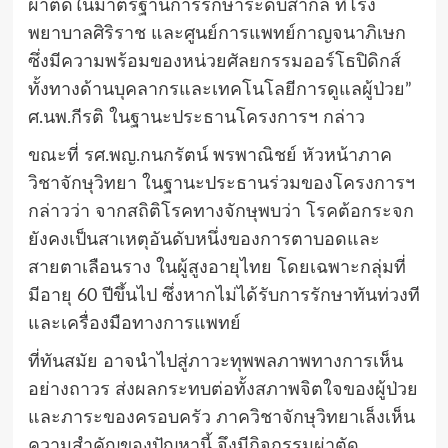
ผ่าตัดในมาตรฐานการรักษาระดับสากล ที่โรง
พยาบาลศิริราช และศูนย์การแพทย์กาญจนาภิเษก
ซึ่งมีความพร้อมของหน่วยศัลยกรรมออร์โธปิดิกส์
ทั้งทางด้านบุคลากรและเทคโนโลยีการดูแลผู้ป่วย”
ศ.นพ.กีรติ ในฐานะประธานโครงการฯ กล่าว
ขณะที่ รศ.พญ.กนกรัตน์ พรพาณิชย์ หัวหน้าภาค
วิชาจักษุวิทยา ในฐานะประธานร่วมของโครงการฯ
กล่าวว่า จากสถิติโรคทางจักษุพบว่า โรคต้อกระจก
ยังคงเป็นสาเหตุอันดับหนึ่งของการตาบอดและ
สายตาเลือนราง ในผู้สูงอายุไทย โดยเฉพาะกลุ่มที่
มีอายุ 60 ปีขึ้นไป ซึ่งหากไม่ได้รับการรักษาทันท่วงที
และเครื่องมือทางการแพทย์
ที่ทันสมัย อาจนำไปสู่ภาวะทุพพลภาพทางการเห็น
อย่างถาวร ส่งผลกระทบต่อทั้งสภาพจิตใจของผู้ป่วย
และภาระของครอบครัว ภาควิชาจักษุวิทยาเล็งเห็น
ความสำคัญของปัญหานี้ จึงมีกิจกรรมผ่าตัด