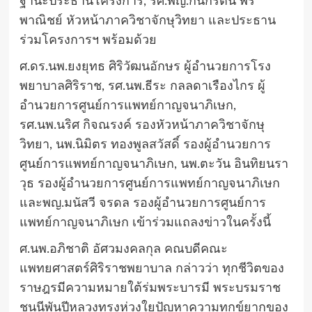
ฐานะประธานโครงการ, รศ.พญ.กนกรัตน์ พร
พาณิชย์ หัวหน้าภาควิชาจักษุวิทยา และประธาน
ร่วมโครงการฯ พร้อมด้วย
ศ.ดร.นพ.ยงยุทธ ศิริวัฒนอักษร ผู้อำนวยการโรง
พยาบาลศิริราช, รศ.นพ.ธีระ กลลดาเรืองไกร ผู้
อำนวยการศูนย์การแพทย์กาญจนาภิเษก,
รศ.นพ.นริศ กิจณรงค์ รองหัวหน้าภาควิชาจักษุ
วิทยา, นพ.นิมิตร ทองพูลสวัสดิ์ รองผู้อำนวยการ
ศูนย์การแพทย์กาญจนาภิเษก, นพ.ตะวัน อินทิยนรา
วุธ รองผู้อำนวยการศูนย์การแพทย์กาญจนาภิเษก
และพญ.มนัสวี จรดล รองผู้อำนวยการศูนย์การ
แพทย์กาญจนาภิเษก เข้าร่วมแถลงข่าวในครั้งนี้
ศ.นพ.อภิชาติ อัศวมงคลกุล คณบดีคณะ
แพทยศาสตร์ศิริราชพยาบาล กล่าวว่า ทุกชีวิตของ
ราษฎรมีความหมายใต้ร่มพระบารมี พระบรมราช
ชนนีพันปีหลวงทรงห่วงใยปัญหาความทุกข์ยากของ