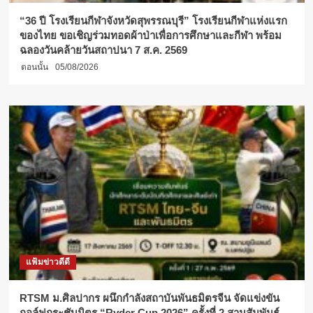
“36 ปี โรงเรียนกีฬาจังหวัดสุพรรณบุรี” โรงเรียนกีฬาแห่งแรก
ของไทย ขอเชิญร่วมทอดผ้าป่าเพื่อการศึกษาและกีฬา พร้อม
ฉลองวันคล้ายวันสถาปนา 7 ส.ค. 2569
ตอนนั้น
05/08/2026
แฟ้มข่าวดีดี
RTSM ม.ศิลปากร ผนึกกำลังสถาบันพันธมิตรจีน จัดแข่งขัน
กอล์ฟกระชับมิตร “Ryder Cup 2026” ครั้งที่ 2 สานสัมพันธ์