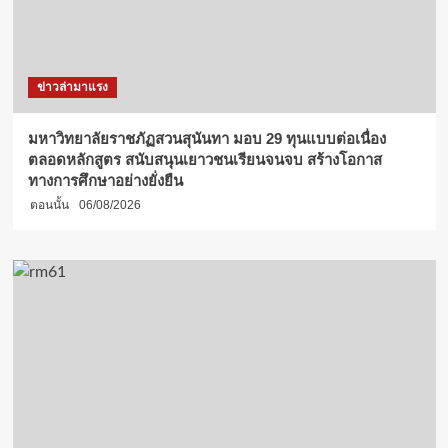
ใน
โอกาส
ได้
รับ
ข่าวล่ามาแรง
พระบรม
ราชโองการ
โปรด
มหาวิทยาลัยราชภัฏสวนสุนันทา มอบ 29 ทุนแบบต่อเนื่อง
เกล้าฯ
ตลอดหลักสูตร สนับสนุนเยาวชนเรียนจนจบ สร้างโอกาส
ดำรง
ทางการศึกษาอย่างยั่งยืน
ตำแหน่ง
ตอนนั้น
06/08/2026
อธิการบดี
ม.ราชภัฏ
ธนบุรี