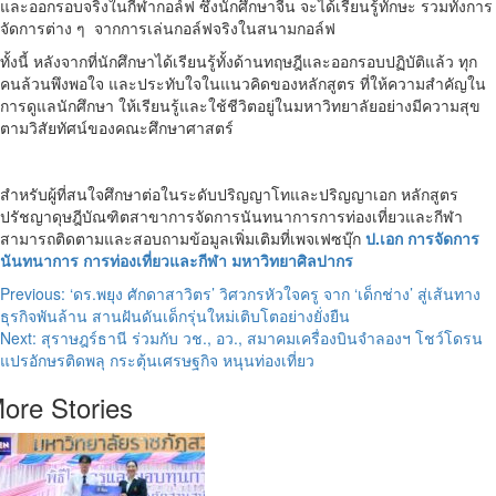
และออกรอบจริงในกีฬากอล์ฟ ซึ่งนักศึกษาจีน จะได้เรียนรู้ทักษะ รวมทั้งการ
จัดการต่าง ๆ จากการเล่นกอล์ฟจริงในสนามกอล์ฟ
ทั้งนี้ หลังจากที่นักศึกษาได้เรียนรู้ทั้งด้านทฤษฎีและออกรอบปฏิบัติแล้ว ทุก
คนล้วนพึงพอใจ และประทับใจในแนวคิดของหลักสูตร ที่ให้ความสำคัญใน
การดูแลนักศึกษา ให้เรียนรู้และใช้ชีวิตอยู่ในมหาวิทยาลัยอย่างมีความสุข
ตามวิสัยทัศน์ของคณะศึกษาศาสตร์
สำหรับผู้ที่สนใจศึกษาต่อในระดับปริญญาโทและปริญญาเอก หลักสูตร
ปรัชญาดุษฎีบัณฑิตสาขาการจัดการนันทนาการการท่องเที่ยวและกีฬา
สามารถติดตามและสอบถามข้อมูลเพิ่มเติมที่เพจเฟซบุ๊ก
ป.เอก การจัดการ
นันทนาการ การท่องเที่ยวและกีฬา มหาวิทยาศิลปากร
Post
Previous:
‘ดร.พยุง ศักดาสาวิตร’ วิศวกรหัวใจครู จาก ‘เด็กช่าง’ สู่เส้นทาง
ธุรกิจพันล้าน สานฝันดันเด็กรุ่นใหม่เติบโตอย่างยั่งยืน
navigation
Next:
สุราษฎร์ธานี ร่วมกับ วช., อว., สมาคมเครื่องบินจำลองฯ โชว์โดรน
แปรอักษรติดพลุ กระตุ้นเศรษฐกิจ หนุนท่องเที่ยว
ore Stories