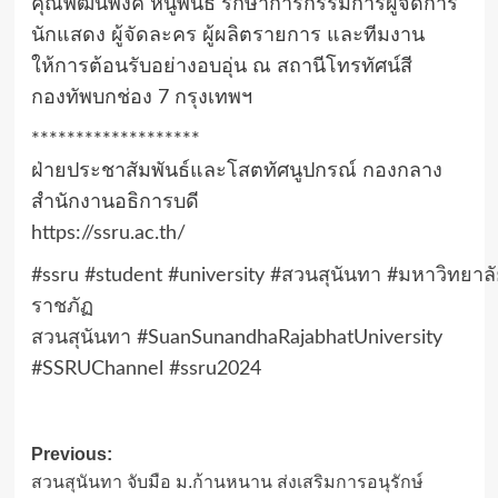
คุณพัฒนพงค์ หนูพันธ์ รักษาการกรรมการผู้จัดการ
นักแสดง ผู้จัดละคร ผู้ผลิตรายการ และทีมงาน
ให้การต้อนรับอย่างอบอุ่น ณ สถานีโทรทัศน์สี
กองทัพบกช่อง 7 กรุงเทพฯ
*******************
ฝ่ายประชาสัมพันธ์และโสตทัศนูปกรณ์ กองกลาง
สำนักงานอธิการบดี
https://ssru.ac.th/
#ssru
#student
#university
#สวนสุนันทา
#มหาวิทยาลั
ราชภัฏ
สวนสุนันทา
#SuanSunandhaRajabhatUniversity
#SSRUChannel
#ssru2024
Post
Previous:
สวนสุนันทา จับมือ ม.ก้านหนาน ส่งเสริมการอนุรักษ์
navigation