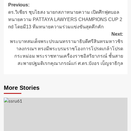
Post
Previous:
ดร.วิเชียร ชุบไธสง นายกสภาทนายความ เปิดศึกฟุตบอล
navigation
ทนายความ PATTAYA LAWYERS CHAMPIONS CUP 2
nd โดยมี13 ทีมทนายความร่วมแข่งขันสุดคึกคัก
Next:
พระบาทสมเด็จพระปรเมนทรรามาธิบดีศรีสินทรมหาวชิร
าลงกรณฯ ทรงมีพระบรมราชโองการโปรดเกล้าโปรด
กระหม่อม พระราชทานเครื่องราชอิสริยาภรณ์ ชั้นสาย
สะพายปฐมดิเรกคุณาภรณ์แก่ ศ.ดร.บังอร เบ็ญจาธิกุล
More Stories