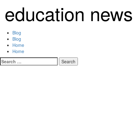
Skip
education news
to
content
Primary
Blog
Menu
Blog
Home
Home
Search
for: