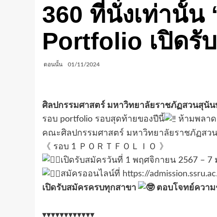
360 ที่นั่งเท่าน
Portfolio เปิด
ตอนนั้น
01/11/2024
ศิลปกรรมศาสตร์ มหาวิทยาลัยราชภัฏสวนสุนันทา 
รอบ portfolio รอบสุดท้ายของปีนี้
ห้ามพลา
คณะศิลปกรรมศาสตร์ มหาวิทยาลัยราชภัฏสวนสุน
《 รอบ 1 ＰＯＲＴＦＯＬＩＯ 》
เปิดรับสมัครวันที่ 1 พฤศจิกายน 2567 – 
สมัครออนไลน์ที่
https://admission.ssru.ac
เปิดรับสมัครครบทุกสาขา
ตอบโจทย์ความ
▾▾▾▾▾▾▾▾▾▾▾▾