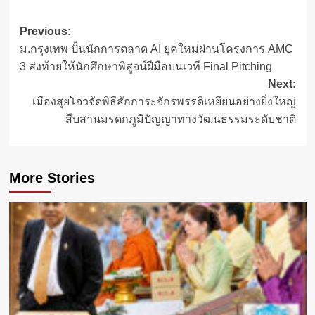
Post
Previous:
ม.กรุงเทพ ปั้นนักการตลาด AI ยุคใหม่ผ่านโครงการ AMC
navigation
3 ส่งท้ายให้นักศึกษาพิสูจน์ฝีมือบนเวที Final Pitching
Next:
เมืองสุยโจวจัดพิธีสักการะจักรพรรดิเหยียนอย่างยิ่งใหญ่
สืบสานมรดกภูมิปัญญาทางวัฒนธรรมระดับชาติ
More Stories