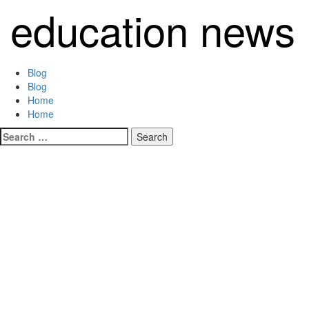
Skip
education news
to
content
Primary
Blog
Menu
Blog
Home
Home
Search
for: