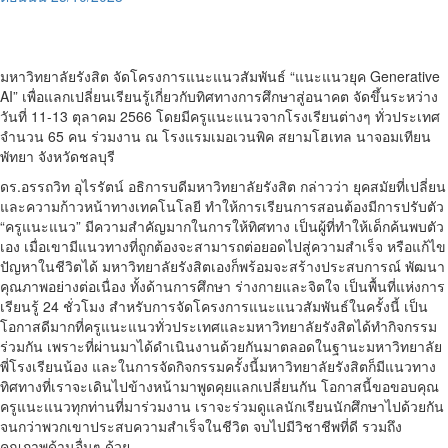
มหาวิทยาลัยรังสิต จัดโครงการแนะแนวสัมพันธ์ “แนะแนวยุค Generative
AI” เพื่อแลกเปลี่ยนเรียนรู้เกี่ยวกับทิศทางการศึกษาสู่อนาคต จัดขึ้นระหว่าง
วันที่ 11-13 ตุลาคม 2566 โดยมีครูแนะแนวจากโรงเรียนต่างๆ ทั่วประเทศ
จำนวน 65 คน ร่วมงาน ณ โรงแรมเมอเวนพิค สยามโฮเทล นาจอมเทียน
พัทยา จังหวัดชลบุรี
ดร.อรรถวิท อุไรรัตน์ อธิการบดีมหาวิทยาลัยรังสิต กล่าวว่า ยุคสมัยที่เปลี่ยน
และความก้าวหน้าทางเทคโนโลยี ทำให้การเรียนการสอนต้องมีการปรับตัว
“ครูแนะแนว” มีความสำคัญมากในการให้ทิศทาง เป็นผู้ที่ทำให้เด็กค้นพบตัว
เอง เมื่อเขามีแนวทางที่ถูกต้องจะสามารถต่อยอดไปสู่ความสำเร็จ หรือแก้ไข
ปัญหาในชีวิตได้ มหาวิทยาลัยรังสิตเองก็พร้อมจะสร้างประสบการณ์ พัฒนา
คุณภาพอย่างต่อเนื่อง ทั้งด้านการศึกษา ร่างกายและจิตใจ เป็นพื้นที่แห่งการ
เรียนรู้ 24 ชั่วโมง สำหรับการจัดโครงการแนะแนวสัมพันธ์ในครั้งนี้ เป็น
โอกาสดีมากที่ครูแนะแนวทั่วประเทศและมหาวิทยาลัยรังสิตได้ทำกิจกรรม
ร่วมกัน เพราะที่ผ่านมาได้ดำเนินงานด้วยกันมาตลอดในฐานะมหาวิทยาลัย
พี่โรงเรียนน้อง และในการจัดกิจกรรมครั้งนี้มหาวิทยาลัยรังสิตก็มีแนวทาง
ทิศทางที่เราจะเดินไปข้างหน้ามาพูดคุยแลกเปลี่ยนกัน โอกาสนี้ขอขอบคุณ
ครูแนะแนวทุกท่านที่มาร่วมงาน เราจะร่วมดูแลนักเรียนนักศึกษาไปด้วยกัน
จนกว่าพวกเขาประสบความสำเร็จในชีวิต จบไปมีวิชาชีพที่ดี รวมถึง
คุณภาพด้านอื่นๆ ด้วย