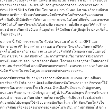
เปลี่ยนแปลงไปสู่สิ่งที่ดีขึ้น นั่นคือเป้าหมายในการจัดการเรียนการสอนของ
มหาวิทยาลัยรังสิต และประเด็นการบูรณาการกิจกรรม-วิชาการ พัฒนา
ทักษะ Hard Skill & Soft Skill โดย รศ.ดร.กฤษณ์ ทองเลิศ รองอธิการบดีฝ่าย
กิจการนักศึกษา ซึ่งมหาวิทยาลัยรังสิตมีการดำเนินกิจกรรมที่หลากหลาย
เพื่อเปิดพื้นที่ให้นักศึกษาได้แสดงออกทางความคิดโดยไม่ปิดกั้น และสามารถ
ใช้ชีวิตในรั้วมหาวิทยาลัยได้อย่างมีความสุข รวมทั้งมีการดูแลให้คำปรึกษา
แนะนำการเรียนหรือปัญหาในทุกด้าน ให้นักศึกษาได้รู้สึกอุ่นใจ ปลอดภัยใน
รั้วมหาวิทยาลัย
นอกจากนี้ ยังมีการบรรยายใน หัวข้อ “แนะแนวด้วย Chat GPT และ
Generative AI” โดย ผศ.ดร.ธรรณพ อารีพรรค วิทยาลัยนวัตกรรมดิจิทัล
เทคโนโลยี และกิจกรรมการแนะแนวด้วยสัมผัสหัวใจของความเป็นมนุษย์
โดย ดร.วรชาติ เฉิดชมจันทร์ และการบรรยายเรื่อง “นวัตกรรมจากการ
แพทย์แผนตะวันออก : ทางเลือกอาชีพและโอกาสต่อยอดธุรกิจ” โดยอาจารย์
ปานเทพ พัวพงษ์พันธ์ คณบดีวิทยาลัยการแพทย์แผนตะวันออก มหาวิทยาลัย
รังสิต ซึ่งภายในงานมีครูแนะแนวจากทั่วประเทศร่วมงาน
อาจารย์ศศวรรณ รื่นเริง ผู้ช่วยอธิการบดีฝ่ายแนะแนวและรับนักศึกษา
มหาวิทยาลัยรังสิต กล่าวเพิ่มเติมเกี่ยวกับการจัดโครงการฯ ว่า กิจกรรมนี้ได้
จัดต่อเนื่องมายาวนานตั้งแต่ปี 2544 ด้วยเล็งเห็นถึงความสำคัญของครู
แนะแนว ที่จะสามารถนำข้อมูลความรู้ ทั้งในเรื่องหลักสูตร สื่อการเรียนการ
สอนต่างๆ ของมหาวิทยาลัย รวมทั้งความรู้อื่นๆ ที่เป็นประโยชน์อย่างก้าว
ทันยุคสมัยไปประยุกต์ใช้หรือบอกต่อนักเรียนในการได้เลือกเรียนในสิ่งใช่
คณะที่ชอบ เพื่อต่อยอดอนาคตของตนเองในระดับมหาวิทยาลัยต่อไป ขณะ