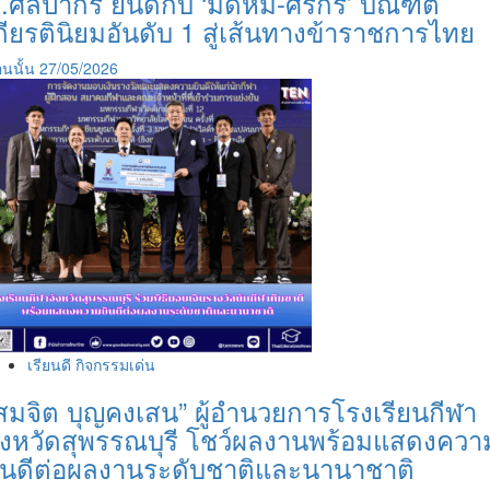
.ศิลปากร ยินดีกับ ‘มัดหมี่-ศิริกร’ บัณฑิต
กียรตินิยมอันดับ 1 สู่เส้นทางข้าราชการไทย
นนั้น
27/05/2026
เรียนดี กิจกรรมเด่น
สมจิต บุญคงเสน” ผู้อำนวยการโรงเรียนกีฬา
ังหวัดสุพรรณบุรี โชว์ผลงานพร้อมแสดงควา
ินดีต่อผลงานระดับชาติและนานาชาติ