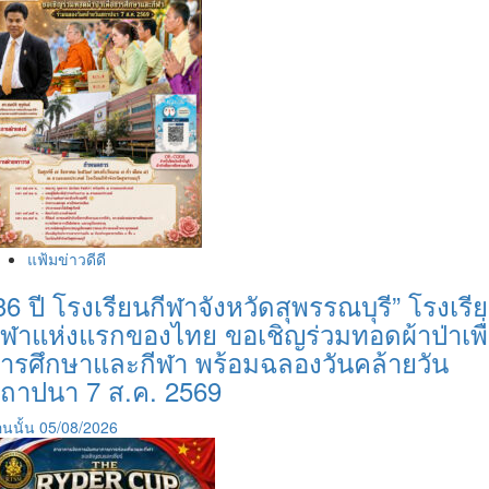
แฟ้มข่าวดีดี
36 ปี โรงเรียนกีฬาจังหวัดสุพรรณบุรี” โรงเรี
ีฬาแห่งแรกของไทย ขอเชิญร่วมทอดผ้าป่าเพื
ารศึกษาและกีฬา พร้อมฉลองวันคล้ายวัน
ถาปนา 7 ส.ค. 2569
นนั้น
05/08/2026