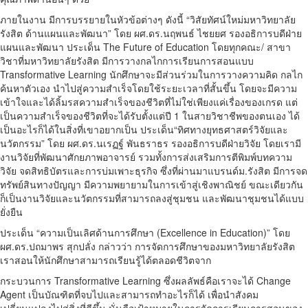
ภายในงาน มีการบรรยายในหัวข้อต่างๆ ดังนี้ “วิสัยทัศน์ใหม่มหาวิทยาลัย
รังสิต ด้านแผนและพัฒนา” โดย ผศ.ดร.นฤพนธ์ ไชยยศ รองอธิการบดีฝ่าย
แผนและพัฒนา ประเด็น The Future of Education โดยทุกคณะ/ สาขา
วิชาที่มหาวิทยาลัยรังสิต มีการวางกลไกการเรียนการสอนแบบ
Transformative Learning นักศึกษาจะมีส่วนร่วมในการวางความคิด กลไก
ค้นหาตัวเอง นำไปสู่ความสำเร็จโดยใช้ระยะเวลาที่สั้นขึ้น โดยจะมีความ
เข้าใจและได้ลิ้มรสความสำเร็จของชีวิตที่ไม่ใช่เพียงแค่เรื่องของเกรด แต่
เป็นความสำเร็จของชีวิตที่จะได้รับตั้งแต่ปี 1 ในสายวิชาชีพของตนเอง ได้
เป็นอะไรก็ได้ในสิ่งที่เขาอยากเป็น ประเด็น“ทิศทางยุทธศาสตร์วิจัยและ
นวัตกรรม” โดย ผศ.ดร.นเรฏฐ์ พันธราธร รองอธิการบดีฝ่ายวิจัย โดยเรามี
งานวิจัยที่พัฒนาศักยภาพอาจารย์ รวมทั้งการส่งเสริมการตีพิมพ์บทความ
วิจัย จดสิทธิบัตรและการบ่มเพาะธุรกิจ ซึ่งที่ผ่านมาแบรนด์ม.รังสิต มีการจด
ทรัพย์สินทางปัญญา มีความพยายามในการเข้าสู่เชิงพาณิชย์ ขณะเดียวกัน
ก็เป็นงานวิจัยและนวัตกรรมที่สามารถลงสู่ชุมชน และพัฒนาชุมชนได้แบบ
ยั่งยืน
ประเด็น “ความเป็นเลิศด้านการศึกษา (Excellence in Education)” โดย
ผศ.ดร.ปถมาพร สุกปลั่ง กล่าวว่า การจัดการศึกษาของมหาวิทยาลัยรังสิต
เราสอนให้นักศึกษาสามารถเรียนรู้ได้ตลอดชีวิตจาก
กระบวนการ Transformative Learning ซึ่งผลลัพธ์คือเราจะได้ Change
Agent เป็นบัณฑิตที่จบไปและสามารถทำอะไรก็ได้ เพื่อนำสังคม