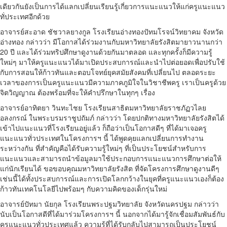
เดียวกันยังเป็นการได้แลกเปลี่ยนเรียนรู้เกี่ยวการแนะแนวให้แก่ครูแนะแนว
ทั่ประเทศอีกด้วย
อาจารย์สะอาด ชัชวาลยางกูล โรงเรียนอ่างทองปัทมโรจน์วิทยาคม จังหวัด
อ่างทอง กล่าวว่า มีโอกาสได้ร่วมงานกับมหาวิทยาลัยรังสิตมายาวนานกว่า
20 ปี และได้ร่วมทริปศึกษาดูงานด้วยกันมาตลอด และทุกครั้งก็มีความรู้
ใหม่ๆ มาให้ครูแนะแนวได้มาเปิดประสบการณ์และนำไปต่อยอดเพื่อปรับใช้
กับการสอนให้ก้าวทันและตอบโจทย์ยุคสมัยสังคมที่เปลี่ยนไป ตลอดระยะ
เวลาของการเป็นครูแนะแนวมีความภาคภูมิใจในวิชาชีพครู เราเป็นครูด้วย
จิตวิญญาณ ต้องพร้อมที่จะให้คำปรึกษาในทุกๆ เรื่อง
อาจารย์อาทิตยา วินทะไชย โรงเรียนสาธิตมหาวิทยาลัยราชภัฏวไลย
อลงกรณ์ ในพระบรมราชูปถัมภ์ กล่าวว่า โดยปกติทางมหาวิทยาลัยรังสิตได้
เข้าไปแนะแนวที่โรงเรียนอยู่แล้ว ก็ถือว่าเป็นโอกาสดีๆ ที่ได้มาเจอครู
แนะแนวทั่วประเทศในโครงการฯ นี้ ได้พูดคุยแลกเปลี่ยนการทำงาน
ระหว่างกัน ที่สำคัญคือได้รับความรู้ใหม่ๆ ที่เป็นประโยชน์สำหรับการ
แนะแนวและสามารถนำข้อมูลมาใช้ประกอบการแนะแนวการศึกษาต่อให้
แก่นักเรียนได้ ขอขอบคุณมหาวิทยาลัยรังสิต ที่จัดโครงการศึกษาดูงานดีๆ
เช่นนี้ได้ทั้งประสบการณ์และการเปิดโลกกว้างในยุคที่ครูแนะแนวเองก็ต้อง
ก้าวทันเทคโนโลยีไปพร้อมๆ กับความคิดของเด็กรุ่นใหม่
อาจารย์ปัทมา นัยกุล โรงเรียนพระปฐมวิทยาลัย จังหวัดนครปฐม กล่าวว่า
นับเป็นโอกาสดีที่ได้มาร่วมโครงการฯ นี้ นอกจากได้มารู้จักเชื่อมสัมพันธ์กับ
ครูแนะแนวทั่วประเทศแล้ว ความรู้ที่ได้รับกลับไปสามารถเป็นประโยชน์