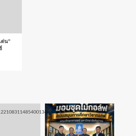
เด่น”
์