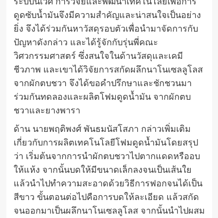
ระบบนิเวศ การวิจัยและพัฒนาเทคโนโลยีเพื่อการ
ดูดซับน้ำมันจึงมีความสำคัญและน่าสนใจเป็นอย่าง
ยิ่ง จึงได้ร่วมกันหาวัสดุรอบตัวเพื่อนำมาจัดการกับ
ปัญหาดังกล่าว และได้รู้จักกับรุ่นพี่คณะ
วิศวกรรมศาสตร์ ซึ่งสนใจในด้านวัสดุและเคมี
ชีวภาพ และเขาได้วิจัยการสกัดผลึกนาโนเซลลูโลส
จากผักตบชวา จึงได้ขอคำปรึกษาและชักชวนมา
ร่วมกันทดลองและผลิตโฟมดูดน้ำมัน จากผักตบ
ชวาและยางพารา
ด้าน นายพฤติพงศ์ พันธมนัสโสภา กล่าวเพิ่มเติม
เกี่ยวกับการผลิตเทคโนโลยีโฟมดูดน้ำมันโดยสรุป
ว่า เริ่มต้นจากการนำผักตบชวาไปตากแดดหรืออบ
ให้แห้ง จากนั้นบดให้มีขนาดเล็กลงจนเป็นเส้นใย
แล้วนำไปทำความสะอาดด้วยวิธีการฟอกจนได้เป็น
สีขาว ขั้นตอนต่อไปคือการบดให้ละเอียด แล้วสกัด
จนออกมาเป็นผลึกนาโนเซลลูโลส จากนั้นนำไปผสม