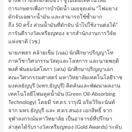
ยางพาราและผักตบชวา ชูไอเดียเทคโนโลยี
การเกษตรเพื่อการบำบัดน้ำ เผยจุดเด่น “โฟมยาง
ดักจับเฉพาะน้ำมัน และสามารถใช้ซ้ำมาก
ถึง 50 ครั้ง ส่วนน้ำมันที่ดักจับ นำไปใช้งานต่อได้”
การันตีรางวัลเหรียญทอง จากสำนักงานการวิจัย
แห่งชาติ (วช.)
นายภพธร คล้ายเข็ม (เนม) นักศึกษาปริญญาโท
ภาควิชาวิศวกรรมวัสดุและโลหการ และนายพฤติ
พงศ์ พันธมนัสโสภา (เด่น) นักศึกษาปริญญาเอก
คณะวิศวกรรมศาสตร์ มหาวิทยาลัยเทคโนโลยีราช
มงคลธัญบุรี (มทร.ธัญบุรี) คิดค้นและพัฒนาผลงาน
เทคโนโลยีโฟมดูดน้ำมัน (Green Oil-Absorbing
Technology) โดยมี รศ.ดร.วารุณี อริยวิริยะนันท์
จาก มทร.ธัญบุรี และ ศ.ดร.สนอง เอกสิทธิ์ จาก
จุฬาลงกรณ์มหาวิทยาลัย เป็นอาจารย์ที่ปรึกษา
ล่าสุดได้รับรางวัลเหรียญทอง (Gold Awards) ระดับ