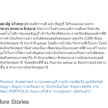
ผศ.ณัฐ แก้วสกุล
ผู้ช่วยอธิการบดี มทร.ธัญบุรี ได้รับมอบหมายจาก
รศ.ดร.สมหมาย ผิวสอาด
รักษาการในตำแหน่งอธิการบดีมหาวิทยาลัย
เทคโนโลยีราชมงคลธัญบุรี เข้ารับเกียรติบัตรประกาศเกียรติคุณองค์กรที่มี
การดำเนินกิจกรรมความรับผิดชอบต่อสังคมของภาคธุรกิจ (CSR) ดีเด่น
จังหวัดปทุมธานี ประจำปี ๒๕๖๗ โดยมีการดำเนิน กิจกรรมที่เป็นประโยชน์
ต่อจังหวัดปทุมธานีอย่างต่อเนื่อง เพื่อยกย่องเป็นแบบอย่างที่ดี และสร้างแรง
จูงใจในการให้ความสำคัญต่อการดำเนินกิจกรรมส่งเสริมความรับผิดชอบ
ต่อสังคมของภาคธุรกิจ สำนักงานพัฒนาสังคมและความมั่นคงของมนุษย์
จังหวัดปทุมธานี วันพฤหัสบดีที่ ๒๖ กันยายน ๒๕๖๗ ณ ห้องประชุมบัวหลวง
ชั้น ๕ ศาลากลางจังหวัดปทุมธานี
Post
Previous:
นิเทศศาสตร์ ม.กรุงเทพธนบุรี ร่วมกับ กองทัพเรือ-มูลนิธิทรัพย์
ปัญญา เชิญประกวดเรียงความ “ฉันรักเมืองไทย” ชิงทุนฯ 84000 บาท
navigation
Next:
PORTFOLIO รับตรง ครั้งที่ 2 “สวนสุนันทา” เปิดรับแล้ว!!
ore Stories