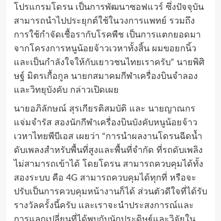
โปรแกรมโดรน เป็นการพัฒนาซอฟแวร์ ซึ่งปัจจุบัน
สามารถนำไปประยุกต์ใช้ในวงการแพทย์ รวมถึง
การใช้กำจัดเชื้อรากับโรคพืช เป็นการแตกยอดมา
จากโครงการหนูน้อยจ้าวเวหาทั้งสิ้น ผมขอยกนิ้ว
และเป็นกำลังใจให้กับเยาวชนไทยเราครับ” นายพิศิ
ษฐ์ มิตรเกื้อกูล นายกสมาคมกีฬาเครื่องบินจำลอง
และวิทยุบังคับ กล่าวเปิดเผย
นายอภิลักษณ์ สุรเกียรติสมบัติ และ นายญาณกร
แจ่มจำรัส สองนักกีฬาเครื่องบินบังคับหนูน้อยจ้าว
เวหาไทยพีบีเอส เผยว่า “การนำผลงานโดรนฉีดน้ำ
ดับเพลงสำหรับพื้นที่สูงและพื้นที่จำกัด ที่รถดับเพลิง
ไม่สามารถเข้าได้ โดยโดรน สามารถควบคุมได้ทั้ง
สองระบบ คือ 4G สามารถควบคุมได้ทุกที่ หรือจะ
ปรับเป็นการควบคุมหน้างานก็ได้ ส่วนตัวดีใจที่ได้รับ
รางวัลครั้งนี้ครับ และเราจะนำประสงการณ์และ
การแลกเปลี่ยนที่ได้พบกับนักประดิษฐ์และวิจัยใน