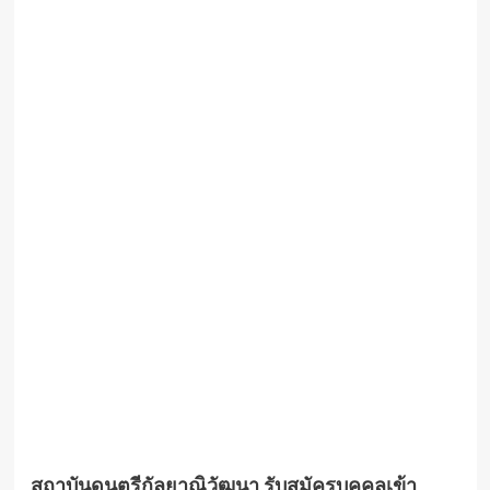
สถาบันดนตรีกัลยาณิวัฒนา รับสมัครบุคคลเข้า