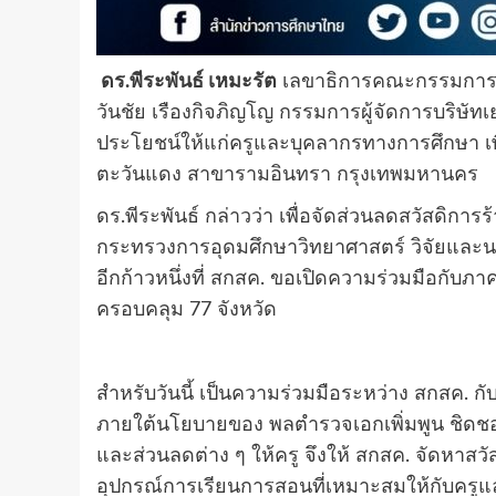
ดร.พีระพันธ์ เหมะรัต
เลขาธิการคณะกรรมการส่
วันชัย เรืองกิจภิญโญ กรรมการผู้จัดการบริษั
ประโยชน์ให้แก่ครูและบุคลากรทางการศึกษา เพ
ตะวันแดง สาขารามอินทรา กรุงเทพมหานคร
ดร.พีระพันธ์ กล่าวว่า เพื่อจัดส่วนลดสวัสดิกา
กระทรวงการอุดมศึกษาวิทยาศาสตร์ วิจัยและนวั
อีกก้าวหนึ่งที่ สกสค. ขอเปิดความร่วมมือกับภา
ครอบคลุม 77 จังหวัด
สำหรับวันนี้ เป็นความร่วมมือระหว่าง สกสค. กั
ภายใต้นโยบายของ พลตำรวจเอกเพิ่มพูน ชิดชอบ
และส่วนลดต่าง ๆ ให้ครู จึงให้ สกสค. จัดหาสวั
อุปกรณ์การเรียนการสอนที่เหมาะสมให้กับครู