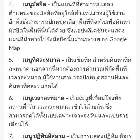
4.
เมนูมัสยิด
–
เป็นแผนที่ที่สามารถแสดง
ตำแหน่งของมัสยิดที่อยู่ใกล้ตำแหน่งของผู้ใช้งาน
อีกทั้งยังสามารถปักหมุดเลือกพื้นที่ที่จะไปเพื่อค้นหา
มัสยิดในพื้นที่นั้นได้ด้วย ซึ่งแอปพลิเคชันจะแสดง
แผนที่นำทางไปยังมัสยิดนั้นผ่านระบบของ
Google
Map
5.
เมนูทิศละหมาด –
เป็นเข็มทิศ สำหรับค้นหาทิศ
ละหมาด นอกจากนี้หากต้องการคำนวณพิกัดพื้นที่
เวลาละหมาด ผู้ใช้งานสามารถปักหมุดสถานที่และ
ค้นหาทิศละหมาดได้
6.
เมนูเวลาละหมาด
–
เป็นเมนูที่เชื่อมโยงทั้ง
สถานที่-วัน-เวลาละหมาด เข้าไว้ด้วยกัน ซึ่ง
สามารถดูได้ทั้งแบบเฉพาะเจาะจงวัน และแบบราย
เดือนได้
7.
เมนู ปฏิทินอิสลาม
–
เป็นการแสดงปฏิทิน ฮิจเร