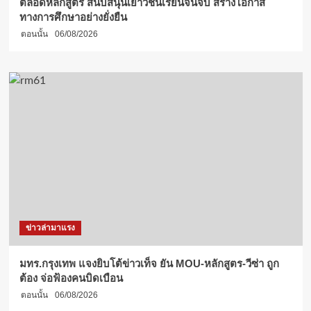
ตลอดหลักสูตร สนับสนุนเยาวชนเรียนจนจบ สร้างโอกาส
ทางการศึกษาอย่างยั่งยืน
ตอนนั้น
06/08/2026
ข่าวล่ามาแรง
มทร.กรุงเทพ แจงยิบโต้ข่าวเท็จ ยัน MOU-หลักสูตร-วีซ่า ถูก
ต้อง จ่อฟ้องคนบิดเบือน
ตอนนั้น
06/08/2026