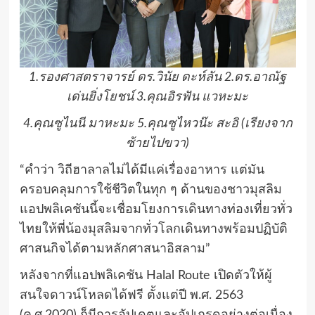
1.
รองศาสตราจารย์ ดร.วินัย ดะห์ลัน
2.
ดร.อาณัฐ
เด่นยิ่งโยชน์
3.
คุณอิรฟัน แวหะมะ
4.
คุณซูไนนี มาหะมะ
5.
คุณซูไหวน๊ะ สะอิ (เรียงจาก
ซ้ายไปขวา)
“
คำว่า วิถีฮาลาลไม่ได้มีแค่เรื่องอาหาร แต่มัน
ครอบคลุมการใช้ชีวิตในทุก ๆ ด้านของชาวมุสลิม
แอปพลิเคชันนี้จะเชื่อมโยงการเดินทางท่องเที่ยวทั่ว
ไทยให้พี่น้องมุสลิมจากทั่วโลกเดินทางพร้อมปฏิบัติ
ศาสนกิจได้ตามหลักศาสนาอิสลาม”
หลังจากที่แอปพลิเคชัน
Halal Route
เปิดตัวให้ผู้
สนใจดาวน์โหลดได้ฟรี ตั้งแต่ปี พ.ศ.
2563