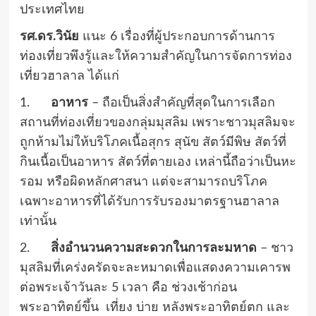
ประเทศไทย
รศ.ดร.วินัย
แนะ
6
เรื่องที่ผู้ประกอบการด้านการ
ท่องเที่ยวพึงรู้และให้ความสำคัญในการจัดการท่อง
เที่ยวฮาลาล ได้แก่
1.
อาหาร
–
ถือเป็นสิ่งสำคัญที่สุดในการเลือก
สถานที่ท่องเที่ยวของกลุ่มมุสลิม เพราะชาวมุสลิมจะ
ถูกห้ามไม่ให้บริโภคเนื้อสุกร สุนัข สัตว์มีพิษ สัตว์ที่
กินเนื้อเป็นอาหาร สัตว์ที่ตายเอง เหล่านี้ถือว่าเป็นหะ
รอม หรือผิดหลักศาสนา แต่จะสามารถบริโภค
เฉพาะอาหารที่ได้รับการรับรองมาตรฐานฮาลาล
เท่านั้น
2.
สิ่งอำนวนความสะดวกในการละมหาด
–
ชาว
มุสลิมที่เคร่งครัดจะละหมาดเพื่อแสดงความเคารพ
ต่อพระเจ้าวันละ
5
เวลา คือ ช่วงเช้าก่อน
พระอาทิตย์ขึ้น เที่ยง บ่าย หลังพระอาทิตย์ตก และ