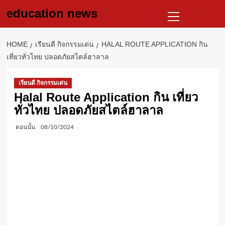
Skip
Primary
education news
to
Menu
content
HOME
เรียนดี กิจกรรมเด่น
HALAL ROUTE APPLICATION กิน
เที่ยวทั่วไทย ปลอดภัยสไตล์ฮาลาล
เรียนดี กิจกรรมเด่น
Halal Route Application กิน เที่ยว
ทั่วไทย ปลอดภัยสไตล์ฮาลาล
ตอนนั้น
08/10/2024