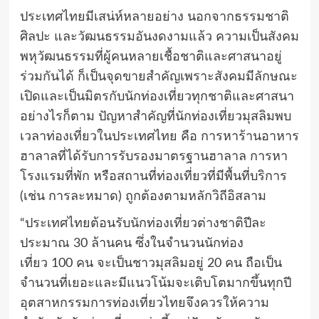
ประเทศไทยมีเสน่ห์หลายอย่าง นอกจากธรรมชาติ
ศิลปะ และวัฒนธรรมอันงดงามแล้ว ความเป็นสังคม
พหุวัฒนธรรมที่ผู้คนหลายเชื้อชาติและศาสนาอยู่
ร่วมกันได้ ก็เป็นจุดขายสำคัญเพราะสังคมมีลักษณะ
เปิดและเป็นมิตรกับนักท่องเที่ยวทุกชาติและศาสนา
อย่างไรก็ตาม ปัญหาสำคัญที่นักท่องเที่ยวมุสลิมพบ
เวลาท่องเที่ยวในประเทศไทย คือ การหาร้านอาหาร
ฮาลาลที่ได้รับการรับรองมาตรฐานฮาลาล การหา
โรงแรมที่พัก หรือสถานที่ท่องเที่ยวที่มีพื้นที่บริการ
(เช่น การละหมาด) ถูกต้องตามหลักวิถีอิสลาม
“
ประเทศไทยต้อนรับนักท่องเที่ยวต่างชาติปีละ
ประมาณ
30
ล้านคน ซึ่งในจำนวนนักท่อง
เที่ยว
100
คน จะเป็นชาวมุสลิมอยู่
20
คน ถือเป็น
จำนวนที่เยอะและมีแนวโน้มจะเติบโตมากขึ้นทุกปี
อุตสาหกรรมการท่องเที่ยวไทยจึงควรให้ความ