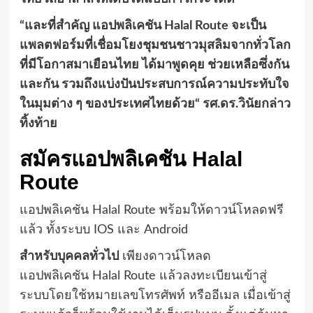
“
และที่สำคัญ แอปพลิเคชัน
Halal Route
จะเป็น
แพลตฟอร์มที่เชื่อมโยงชุมชนชาวมุสลิมจากทั่วโลก
ที่มีโอกาสมาเยือนไทย ได้มาพูดคุย ช่วยเหลือซึ่งกัน
และกัน รวมถึงแบ่งปันประสบการณ์ความประทับใจ
ในมุมต่าง ๆ ของประเทศไทยด้วย“ รศ.ดร.วินัยกล่าว
ทิ้งท้าย
สมัครแอปพลิเคชัน
Halal
Route
แอปพลิเคชัน
Halal Route
พร้อมให้ดาวน์โหลดฟรี
แล้ว ทั้งระบบ
IOS
และ
Android
สำหรับบุคคลทั่วไป
เพียงดาวน์โหลด
แอปพลิเคชัน
Halal Route
แล้วลงทะเบียนเข้าสู่
ระบบโดยใช้หมายเลขโทรศัพท์ หรืออีเมล เมื่อเข้าสู่