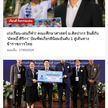
เรียนดี กิจกรรมเด่น
เก่งเรียน-เด่นกีฬา! คณะศึกษาศาสตร์ ม.ศิลปากร ยินดีกับ
‘มัดหมี่-ศิริกร’ บัณฑิตเกียรตินิยมอันดับ 1 สู่เส้นทาง
ข้าราชการไทย
ตอนนั้น
27/05/2026