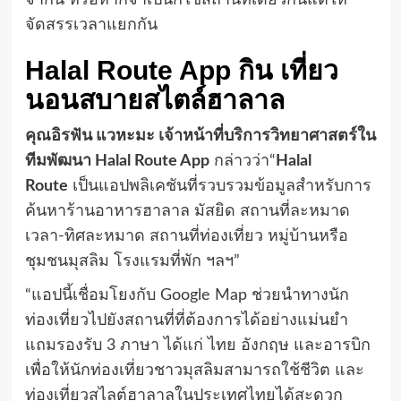
จากัน หรือหากจำเป็นก็ใช้สถานที่เดียวกันแต่ให้
จัดสรรเวลาแยกกัน
Halal Route App
กิน เที่ยว
นอนสบายสไตล์ฮาลาล
คุณอิรฟัน แวหะมะ เจ้าหน้าที่บริการวิทยาศาสตร์ใน
ทีมพัฒนา
Halal Route App
กล่าวว่า“
Halal
Route
เป็นแอปพลิเคชันที่รวบรวมข้อมูลสำหรับการ
ค้นหาร้านอาหารฮาลาล มัสยิด สถานที่ละหมาด
เวลา-ทิศละหมาด สถานที่ท่องเที่ยว หมู่บ้านหรือ
ชุมชนมุสลิม โรงแรมที่พัก ฯลฯ”
“
แอปนี้เชื่อมโยงกับ
Google Map
ช่วยนำทางนัก
ท่องเที่ยวไปยังสถานที่ที่ต้องการได้อย่างแม่นยำ
แถมรองรับ
3
ภาษา ได้แก่ ไทย อังกฤษ และอารบิก
เพื่อให้นักท่องเที่ยวชาวมุสลิมสามารถใช้ชีวิต และ
ท่องเที่ยวสไลต์ฮาลาลในประเทศไทยได้สะดวก