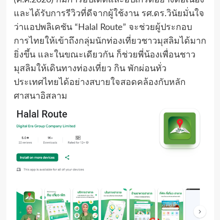
(
ค.ศ.
2020)
ก็มีการอัปเดตและอัปเกรดอย่างต่อเนื่อง
และได้รับการรีวิวที่ดีจากผู้ใช้งาน รศ.ดร.วินัยมั่นใจ
ว่าแอปพลิเคชัน “
Halal Route”
จะช่วยผู้ประกอบ
การไทยให้เข้าถึงกลุ่มนักท่องเที่ยวชาวมุสลิมได้มาก
ยิ่งขึ้น และในขณะเดียวกัน ก็ช่วยพี่น้องเพื่อนชาว
มุสลิมให้เดินทางท่องเที่ยว กิน พักผ่อนทั่ว
ประเทศไทยได้อย่างสบายใจสอดคล้องกับหลัก
ศาสนาอิสลาม