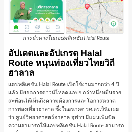
การนำทางในแอปพลิเคชัน
Halal Route
อัปเดตและอัปเกรด
Halal
Route
หนุนท่องเที่ยวไทยวิถี
ฮาลาล
แอปพลิเคชัน
Halal Route
เปิดใช้งานมากกว่า
4
ปี
แล้ว มียอดการดาวน์โหลดแอปฯ กว่าหนึ่งหมื่นราย
สะท้อนให้เห็นถึงความต้องการและโอกาสตลาด
การท่องเที่ยวฮาลาล ซึ่งในอนาคต รศ.ดร.วินัยเผย
ว่า
ศูนย์วิทยาศาสตร์ฮาลาล
จุฬาฯ มีแผนเพิ่มขีด
ความสามารถให้แอปพลิเคชัน
Halal Route
สามารถ