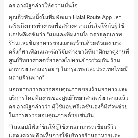
ดร.อาณัฐกล่าวให้ความมั่นใจ
คุณอิรฟันหนึ่งในทีมพัฒนา
Halal Route App
เล่า
เสริมถึงการทำงานเพื่อสร้างความมั่นใจให้กับผู้ใช้
แอปพลิเคชันว่า “ผมและทีมงานไปตรวจคุณภาพ
ร้านและชิมอาหารของแต่ละร้านด้วยตัวเอง บาง
ครั้งก็พาเพื่อนและนักวิจัยต่างชาติที่มาศึกษาดูงานที่
ศูนย์วิทยาศาสตร์ฮาลาลไปทานข้าวร่วมกัน ร้าน
อาหารฮาลาลอร่อย ๆ ในกรุงเทพและประเทศไทยมี
หลายร้านมาก”
นอกจากการตรวจสอบคุณภาพของร้านอาหารและ
บริการโดยทีมงานของศูนย์วิทยาศาสตร์ฮาลาลแล้ว
ดร.อาณัฐกล่าวว่า ผู้ใช้แอปพลิเคชันเองก็มีส่วนช่วย
ในการตรวจสอบคุณภาพด้วยเช่นกัน
“
ในแอปมีฟังก์ชันให้ผู้ใช้งานสามารถเขียนรีวิว
แสดงความคิดเห็นการใช้บริการร้านอาหารและ