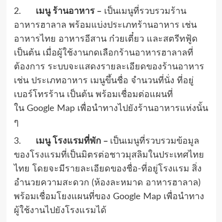
2.
เมนู ร้านอาหาร –
เป็นเมนูที่รวบรวมร้าน
อาหารฮาลาล พร้อมแบ่งประเภทร้านอาหาร เช่น
อาหารไทย อาหารอีสาน ก๋วยเตี๋ยว และสตรีทฟู้ด
เป็นต้น เมื่อผู้ใช้งานกดเลือกร้านอาหารฮาลาลที่
ต้องการ ระบบจะแสดงรายละเอียดของร้านอาหาร
เช่น ประเภทอาหาร เมนูขึ้นชื่อ จำนวนที่นั่ง ที่อยู่
เบอร์โทรร้าน เป็นต้น พร้อมเชื่อมต่อแผนที่
ใน
Google Map
เพื่อนำทางไปยังร้านอาหารแห่งนั้น
ๆ
3.
เมนู โรงแรมที่พัก
–
เป็นเมนูที่รวบรวมข้อมูล
ของโรงแรมที่เป็นมิตรต่อชาวมุสลิมในประเทศไทย
ไทย โดยจะมีรายละเอียดของชื่อ-ที่อยู่โรงแรม สิ่ง
อำนวยความสะดวก (ห้องละหมาด อาหารฮาลาล)
พร้อมเชื่อมโยงแผนที่ของ
Google Map
เพื่อนำทาง
ผู้ใช้งานไปยังโรงแรมได้