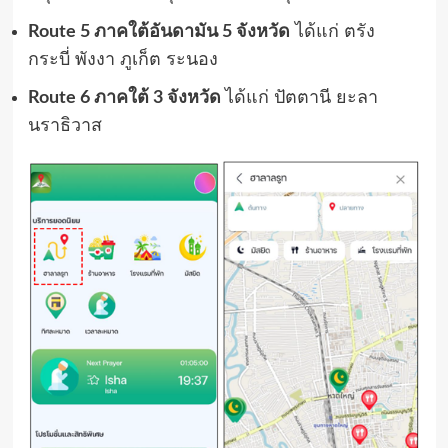
Route 5
ภาคใต้อันดามัน
5
จังหวัด
ได้แก่ ตรัง
กระบี่ พังงา ภูเก็ต ระนอง
Route 6
ภาคใต้
3
จังหวัด
ได้แก่ ปัตตานี ยะลา
นราธิวาส