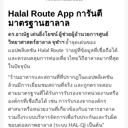
Halal Route App
การันตี
มาตรฐานฮาลาล
ดร.อาณัฐ
เด่นยิ่งโยชน์
ผู้ช่วยผู้อำนวยการศูนย์
วิทยาศาสตร์ฮาลาล จุฬาฯ
ย้ำจุดเด่นของ
แอปพลิเคชัน
Halal Route
ว่าอยู่ที่ข้อมูลที่เชื่อถือได้
และครอบคลุมการท่องเที่ยวไทยวิถีฮาลาลมากที่สุด
ในปัจจุบัน
“
ร้านอาหารและสถานที่ที่ปรากฎในแอปพลิเคชัน
ล้วนมีการเยี่ยมชมสถานที่จริง และถูกตรวจสอบ
ตามมาตรฐานที่ได้รับการรับรองจากหน่วยงานหรือ
องค์กรที่เชื่อถือได้ เช่น การรับรองจากองค์กร
ศาสนาหรือหน่วยงานที่เกี่ยวข้องกับอาหารฮาลาล
รวมถึงระบบบริหารจัดการเพื่อรับประกันและรับผิด
ชอบต่อสภาพฮาลาล (ระบบ
HAL-Q)
เป็นต้น”