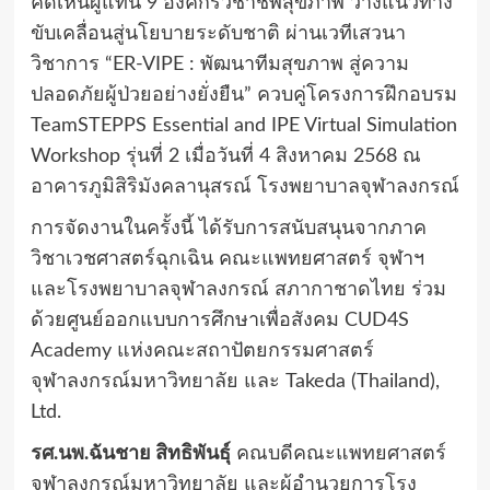
คิดเห็นผู้แทน 9 องค์กรวิชาชีพสุขภาพ วางแนวทาง
ขับเคลื่อนสู่นโยบายระดับชาติ ผ่านเวทีเสวนา
วิชาการ “ER-VIPE : พัฒนาทีมสุขภาพ สู่ความ
ปลอดภัยผู้ป่วยอย่างยั่งยืน” ควบคู่โครงการฝึกอบรม
TeamSTEPPS Essential and IPE Virtual Simulation
Workshop รุ่นที่ 2 เมื่อวันที่ 4 สิงหาคม 2568 ณ
อาคารภูมิสิริมังคลานุสรณ์ โรงพยาบาลจุฬาลงกรณ์
การจัดงานในครั้งนี้ ได้รับการสนับสนุนจากภาค
วิชาเวชศาสตร์ฉุกเฉิน คณะแพทยศาสตร์ จุฬาฯ
และโรงพยาบาลจุฬาลงกรณ์ สภากาชาดไทย ร่วม
ด้วยศูนย์ออกแบบการศึกษาเพื่อสังคม CUD4S
Academy แห่งคณะสถาปัตยกรรมศาสตร์
จุฬาลงกรณ์มหาวิทยาลัย และ Takeda (Thailand),
Ltd.
รศ.นพ.ฉันชาย สิทธิพันธุ์
คณบดีคณะแพทยศาสตร์
จุฬาลงกรณ์มหาวิทยาลัย และผู้อำนวยการโรง