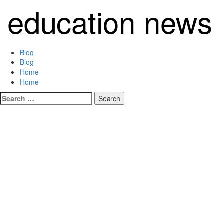
Skip
education news
to
content
Primary
Blog
Menu
Blog
Home
Home
Search
for: