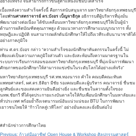
อย่างแท้จริง จนสามารถก้าวขึ้นสู่ตำแหน่งแชมป์ได้สำเร็จ
เบื้องหลังความสำเร็จครั้งนี้ คือการสนับสนุนจาก มหาวิทยาลัยกรุงเทพธนบุรี
โดย
ท่านศาสตราจารย์ ดร.บังอร เบ็ญจาธิกุล
อธิการบดีผู้บริหารที่มุ่งมั่น
พัฒนาอย่างต่อเนื่อง ได้ขับเคลื่อนมหาวิทยาลัยกรุงเทพธนบุรีให้เป็นผู้นำ
ด้านการผลิตบัณฑิตคุณภาพสูง ด้วยแนวทางการศึกษาแบบบูรณาการ ทั้ง
ทฤษฎีและปฏิบัติ จนสามารถผลักดันนักศึกษาให้ไปถึงเวทีระดับนานาชาติได้
อย่างภาคภูมิใจ
ท่าน ศ.ดร.บังอร กล่าว “ความสำเร็จของนักศึกษาทันตกรรมในครั้งนี้ ไม่
เพียงแต่เป็นความภาคภูมิใจส่วนตัว และยังสะท้อนถึงความมาตรฐานใน
ระบบการเรียนการสอนของมหาวิทยาลัยกรุงเทพธนบุรี ที่มุ่งเน้นการพัฒนา
ศักยภาพของนักศึกษาให้สามารถแข่งขันในระดับโลกได้อย่างแท้จริง”
มหาวิทยาลัยกรุงเทพธนบุรี รศ.ทพ.ทองนารถ คำใจ คณบดีคณะทันต
แพทยศาสตร์, ผศ.ดร.ธิติยา มีชัย รองคณบดีและผู้บริหาร คณาจารย์ ชื่นชม
ลูกศิษย์และขอแสดงความยินดีอย่างยิ่ง และชื่นชมในความตั้งใจของ
นทพ.ชัยกวี ที่ได้จุดประกายแรงบันดาลใจให้กับเพื่อนนักศึกษาในมหาลัยและ
ทั่วประเทศ พร้อมย้ำถึงเจตนารมณ์อันแน่วแน่ของ BTU ในการพัฒนา
เยาวชนไทยให้ “ก้าวไกลสู่เวทีโลก” อย่างมั่นคงและยั่งยืนต่อไป
#สำนักข่าวการศึกษาไทย
Post
Previous:
ก้าวสู่มืออาชีพ! Open House & Workshop ศิลปกรรมศาสตร์