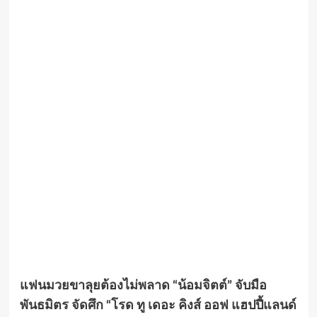
แฟนมวยขาลุยต้องไม่พลาด “น้อมจิตต์” จับมือ
พันธมิตร จัดศึก “โรด ทู เดอะ คิงส์ ออฟ แฮปปี้แลนด์