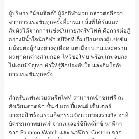
ผู้บริหาร “น้อมจิตต์” ผู้รักกีฬามวย กล่าวต่ออีกว่า
จากการแข่งขันทุกครั้งที่ผ่านมา สิ่งที่ได้รับและ
สัมผัสได้จากการแข่งขันมวยสตรีทไฟท์ คือการต่อสู้
อย่างมีน้ำใจนักกีฬา สปิริตที่เต็มเปี่ยมของผู้แข่งขัน
แม้จะต่อสู้กันอย่างดุเดือด แต่เมื่อจบเกมและทราบ
ผลทุกคนต่างสวมกอด ไหว้ขอโทษ พร้อมเกมจบลง
ไม่เคยมีปัญหา ทำให้รู้สึกประทับใจ และอิ่มใจกับ
การแข่งขันทุกครั้ง
สำหรับแฟนมวยสตรีทไฟท์ สามารถเข้าชมฟรี ณ
สังเวียนดาดฟ้า ชั้น 4 แฮปปี้แลนด์ เซ็นเตอร์
บางกะปิ พร้อมร่วมกิจกรรมจัดแจกของรางวัล อาทิ
บัตรชมภาพยนตร์ จากเมเจอร์ซีนีเพล็กซ์ นาฬิกา
จาก Palmmo Watch และ นาฬิกา Custom จาก