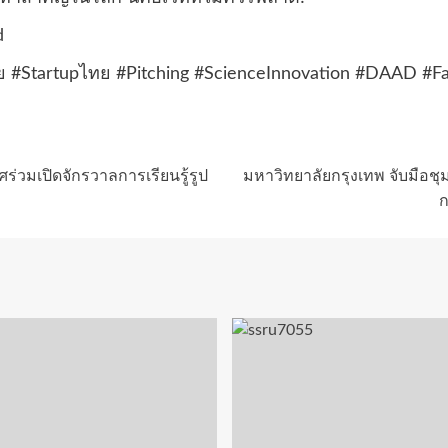
d
 #Startupไทย #Pitching #ScienceInnovation #DAAD #Fal
่วมเปิดจักรวาลการเรียนรู้รูป
มหาวิทยาลัยกรุงเทพ จับมือช
ก