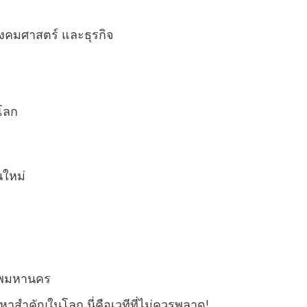
สังคมศาสตร์ และธุรกิจ
วโลก
นใหม่
เทพมหานคร
าสำคัญในโลก นี่คือเวทีที่ไม่ควรพลาด!