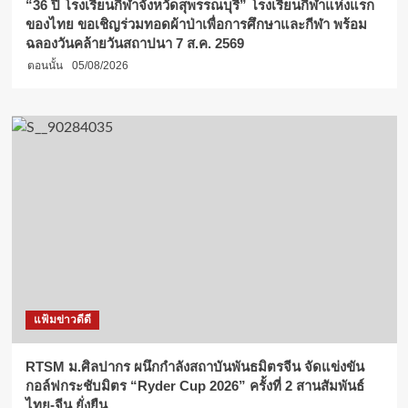
“36 ปี โรงเรียนกีฬาจังหวัดสุพรรณบุรี” โรงเรียนกีฬาแห่งแรก
ของไทย ขอเชิญร่วมทอดผ้าป่าเพื่อการศึกษาและกีฬา พร้อม
ฉลองวันคล้ายวันสถาปนา 7 ส.ค. 2569
ตอนนั้น
05/08/2026
แฟ้มข่าวดีดี
RTSM ม.ศิลปากร ผนึกกำลังสถาบันพันธมิตรจีน จัดแข่งขัน
กอล์ฟกระชับมิตร “Ryder Cup 2026” ครั้งที่ 2 สานสัมพันธ์
ไทย-จีน ยั่งยืน