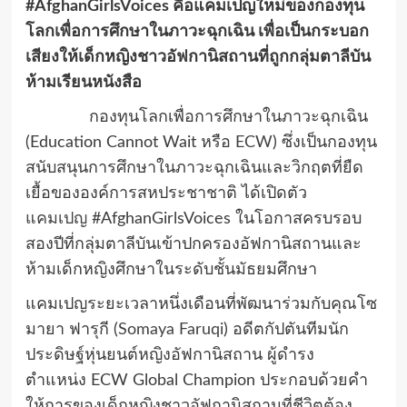
#AfghanGirlsVoices
คือแคมเปญใหม่ของกองทุน
โลกเพื่อการศึกษาในภาวะฉุกเฉิน เพื่อเป็นกระบอก
เสียงให้เด็กหญิงชาวอัฟกานิสถานที่ถูกกลุ่มตาลีบัน
ห้ามเรียนหนังสือ
กองทุนโลกเพื่อการศึกษาในภาวะฉุกเฉิน
(
Education Cannot Wait
หรือ
ECW
)
ซึ่งเป็นกองทุน
สนับสนุนการศึกษาในภาวะฉุกเฉินและวิกฤตที่ยืด
เยื้อขององค์การสหประชาชาติ ได้เปิดตัว
แคมเปญ
#AfghanGirlsVoices
ในโอกาสครบรอบ
สองปีที่กลุ่มตาลีบันเข้าปกครองอัฟกานิสถานและ
ห้ามเด็กหญิงศึกษาในระดับชั้นมัธยมศึกษา
แคมเปญระยะเวลาหนึ่งเดือนที่พัฒนาร่วมกับคุณโซ
มายา ฟารุกี (
Somaya Faruqi
)
อดีตกัปตันทีมนัก
ประดิษฐ์หุ่นยนต์หญิงอัฟกานิสถาน ผู้ดำรง
ตำแหน่ง
ECW Global Champion
ประกอบด้วยคำ
ให้การของเด็กหญิงชาวอัฟกานิสถานที่ชีวิตต้อง