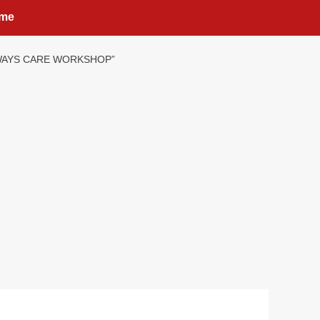
me
I ALWAYS CARE WORKSHOP”