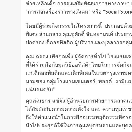
ช่วยเหลือเด็ก การส่งเสริมพัฒนาการทางภาษา แ
“การสอนเรื่องราวทางสังคม” หรือ “Social Stor
โดยมีผู้ร่วมกิจกรรมในโครงการนี้ ประกอบด้วย ด
พิเศษ ส่วนกลาง คุณชูศักดิ์ จันทยานนท์ ประ
ปกครองเด็กออทิสติก ผู้บริหารและบุคลากรกลุ
คุณ ฉลอง เพียกุดเพ็ง ผู้จัดการทั่วไป โรงแรมเซ
ที่ได้ร่วมมือกับมูลนิธิออทิสติกไทยในการจัดก
แก่เด็กออทิสติกและเด็กพิเศษในเขตกรุงเทพมหา
นามของ กลุ่มโรงแรมเซนเตอร์ พอยต์ เรามีแผนที
แน่นอนครับ”
คุณนันธกร แซ่จัง ผู้อำนวยการฝ่ายการตลาดและป
ได้สัมผัสกับความความตั้งใจ และ ความทุ่มเท
ถึงให้คำแนะนำในการฝึกอบรมพฤติกรรมที่ครอบคร
นำไปประยุกต์ใช้ในการดูแลบุตรหลานและบุคคลอั