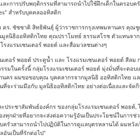
ละการปรับพฤติกรรมที่สามารถนำไปใช้ฝึกเด็กในครอบครัวได้
ies” สำหรับบุคคลออทิสติก
ร. ชัชชาติ สิทธิพันธุ์ ผู้ว่าราชการกรุงเทพมหานคร คุณชูศั
ธานมูลนิธิออทิสติกไทย คุณปราโมทย์ ธรรมสโรช ตัวแทนจา
่มโรงแรมเซนเตอร์ พอยต์ และสื่อมวลชนต่างๆ
นเตอร์ พอยต์ ประตูน้ำ และ โรงแรมเซนเตอร์ พอยต์ สีลม กล่า
ิจกรรมในครั้งนี้ กลุ่มโรงแรมเซนเตอร์ พอยต์ มุ่งมั่นที่จ
นคร ผมขอขอบคุณ บุคคลากรจากมูลนิธิ ออทิสติกไทย และผู้เ
่จะร่วมมือกับ มูลนิธิออทิสติกไทย อย่างต่อเนื่องและจัดก
ระชาสัมพันธ์องค์กร ของกลุ่มโรงแรมเซนเตอร์ พอยต์, ได้ก
ของทุกฝ่ายที่อยากจะส่งต่อความรู้อันเป็นประโยชน์ในการช
ัวสามารถนำไปปฏิบัติในการดูแลบุตรหลานได้ ผมหวังเป็นอย่า
นเป็นที่รักต่อไป”