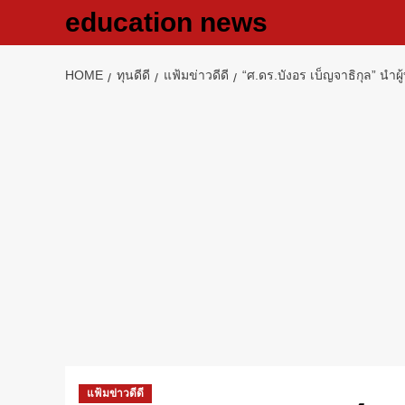
Skip
education news
to
content
HOME
ทุนดีดี
แฟ้มข่าวดีดี
“ศ.ดร.บังอร เบ็ญจาธิกุล” นำผ
แฟ้มข่าวดีดี