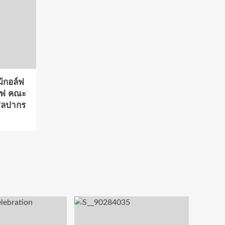
ม้กอล์ฟ
์ฟ คณะ
ศิลปากร