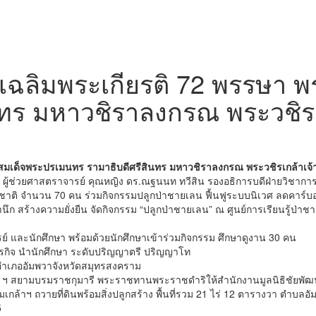
่าเฉลิมพระเกียรติ 72 พรรษา
ทร มหาวชิราลงกรณ พระวชิรเกล
สมเด็จพระปรเมนทร รามาธิบดีศรีสินทร มหาวชิราลงกรณ พระวชิรเกล้าเจ้าอ
 ผู้ช่วยศาสตราจารย์ คุณหญิง ดร.ณฐนนท ทวีสิน รองอธิการบดีฝ่ายวิชาก
าติ จำนวน 70 คน ร่วมกิจกรรมปลูกป่าชายเลน ฟื้นฟูระบบนิเวศ ลดคาร์บ
ำนึก สร้างความยั่งยืน จัดกิจกรรม “ปลูกป่าชายเลน” ณ ศูนย์การเรียนรู้ป่
ย์ และนักศึกษา พร้อมด้วยนักศึกษาเข้าร่วมกิจกรรม ศึกษาดูงาน 30 คน
ุรกิจ นำนักศึกษา ระดับปริญญาตรี ปริญญาโท
 อำเภออัมพวาจังหวัดสมุทรสงคราม
 ฯ สยามบรมราชกุมารี พระราชทานพระราชดำริให้สำนักงานมูลนิธิชัยพัฒนา
 ถวายที่ดินพร้อมสิ่งปลูกสร้าง พื้นที่รวม 21 ไร่ 12 ตารางวา ตำบลอัม
5