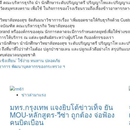
ดี คณะบริหารธุรกิจ นำ นักศึกษาระดับปริญญาตรี ปริญญาโทและปริญญาเอก 
ัดสมุทรสงคราม เพื่อใช้ ในกิจการของโรงเรียนรวมถึงเลี้ยงข้าวอาหารกล
ทยาลัยทองสุข จัดสัมมนาวิชาการเรื่อง “เพิ่มยอดขายให้กับธุรกิจด้วย Cus
จบัณฑิต คณะบริหารธุรกิจ วิทยาลัยทองสุข
 brand หรือองค์กรของคุณ นักการตลาดจะมีการกำหนดกลยุทธ์เพื่อให้ช่วงขณะที
ารให้บริการ ณ แต่ละจุดสัมผัสระหว่างผู้บริโภค กับองค์กรของเรา
นานักศึกษา นำนักศึกษาวิทยาลัยทองสุข ระดับปริญญาตรี ปริญญาโท และป
ธิบาย ถึงที่มาที่ไปว่าทำไมต้อง ปลูกป่าชายเลน และปลูกแล้วดีอย่างไร สรุปก
ระทบต่อมวลมนุษยชาติ
เชิงเทียน’ ใช้ง่าย ทนทาน ปลอดภัย
วิชาการ พัฒนาบุคลากรของกระทรวง ฯ
ข่าวล่ามาแรง
มทร.กรุงเทพ แจงยิบโต้ข่าวเท็จ ยัน
MOU-หลักสูตร-วีซ่า ถูกต้อง จ่อฟ้อง
คนบิดเบือน