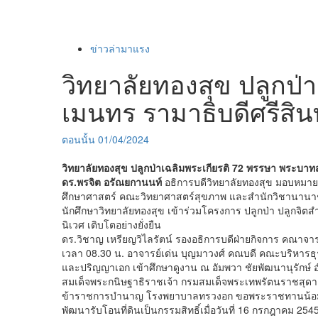
ข่าวล่ามาแรง
วิทยาลัยทองสุข ปลูกป
เมนทร รามาธิบดีศรีสิน
ตอนนั้น
01/04/2024
วิทยาลัยทองสุข ปลูกป่าเฉลิมพระเกียรติ 72 พรรษา พระบาท
ดร.พรจิต อรัณยกานนท์
อธิการบดีวิทยาลัยทองสุข มอบหมาย
ศึกษาศาสตร์ คณะวิทยาศาสตร์สุขภาพ และสำนักวิชานานาช
นักศึกษาวิทยาลัยทองสุข เข้าร่วมโครงการ ปลูกป่า ปลูกจิตส
นิเวศ เติบโตอย่างยั่งยืน
ดร.วิชาญ เหรียญวิไลรัตน์ รองอธิการบดีฝ่ายกิจการ คณาจาร
เวลา 08.30 น. อาจารย์เด่น บุญมาวงศ์ คณบดี คณะบริหารธ
และปริญญาเอก เข้าศึกษาดูงาน ณ อัมพวา ชัยพัฒนานุรักษ์
สมเด็จพระกนิษฐาธิราชเจ้า กรมสมเด็จพระเทพรัตนราชสุดา
ข้าราชการบำนาญ โรงพยาบาลทรวงอก ขอพระราชทานน้อมเกล้าฯ
พัฒนารับโอนที่ดินเป็นกรรมสิทธิ์เมื่อวันที่ 16 กรกฎาคม 254