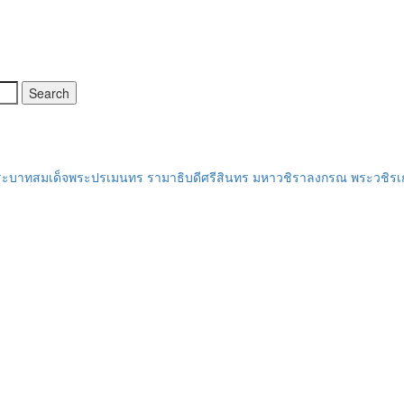
พระบาทสมเด็จพระปรเมนทร รามาธิบดีศรีสินทร มหาวชิราลงกรณ พระวชิรเกล้