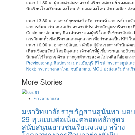
เวลา 11.30 น. ผู้ช่วยศาสตราจารย์ สรียา ศศะรมย์ รองคณบ
นักเรียนโรงเรียนคลองโคน ตำบลคลองโคน อำเภอเมือง จังหว
เวลา 13.30 น. อาจารย์ยุทธพงษ์ อรัญกานนท์ อาจารย์ประจำวิ
อาจารย์พนาวัน ถนนแก้ว อาจารย์ประจำหลักสูตรบริหารธุรกิ
Customer Journey คือ เส้นทางของผู้บริโภค ที่เข้ามาสัมผัส
การวัดผลทั้งเชิงปริมาณและคุณภาพ เพื่อกำหนดเป็น KPI ในก
เวลา 16.00 น. อาจารย์สัญญา คำอิน ผู้อำนวยการสำนักพัฒ
เที่ยวเชิงอนุรักษ์ โดยมีลุงแดง เจ้าหน้าที่ผู้เชี่ยวชาญมาอ
นิเวศน์ไว้ในทุกๆ ด้าน หากถูกทำลายลงจนไม่เหลือ ก็ย่อมก
Post
Previous:
หนุ่มศิลปกรรม มทร.ธัญบุรี ดีไซน์ ‘กระถางธูปและ
Next:
กระทรวงกลาโหม จับมือ มกธ. MOU มุ่งส่งเสริมด้าน
navigation
More Stories
ข่าวล่ามาแรง
มหาวิทยาลัยราชภัฏสวนสุนันทา มอบ
29 ทุนแบบต่อเนื่องตลอดหลักสูตร
สนับสนุนเยาวชนเรียนจนจบ สร้าง
โอกาสทางการศึกษาอย่างยั่งยืน