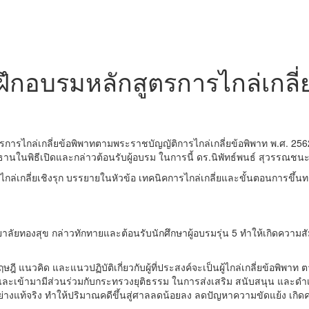
กอบรมหลักสูตรการไกล่เกลี่ย ร
ตรการไกล่เกลี่ยข้อพิพาทตามพระราชบัญญัติการไกล่เกลี่ยข้อพิพาท พ.ศ. 256
นในพิธีเปิดและกล่าวต้อนรับผู้อบรม ในการนี้ ดร.นิพัทธ์พนธ์ สุวรรณชนะ
กล่เกลี่ยเชิงรุก บรรยายในหัวข้อ เทคนิคการไกล่เกลี่ยและขั้นตอนการขึ้นทะเ
ิทยาลัยทองสุข กล่าวทักทายและต้อนรับนักศึกษาผู้อบรมรุ่น 5 ทำให้เกิดควา
ษฎี แนวคิด และแนวปฏิบัติเกี่ยวกับผู้ที่ประสงค์จะเป็นผู้ไกล่เกลี่ยข้อพิพาท
านและเข้ามามีส่วนร่วมกับกระทรวงยุติธรรม ในการส่งเสริม สนับสนุน และดำเนิ
างแท้จริง ทำให้ปริมาณคดีขึ้นสู่ศาลลดน้อยลง ลดปัญหาความขัดแย้ง เกิด