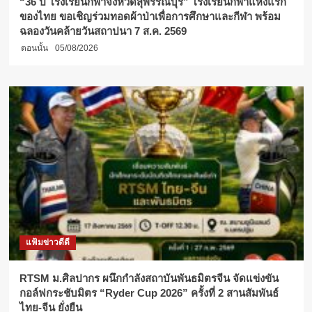
“36 ปี โรงเรียนกีฬาจังหวัดสุพรรณบุรี” โรงเรียนกีฬาแห่งแรก
ของไทย ขอเชิญร่วมทอดผ้าป่าเพื่อการศึกษาและกีฬา พร้อม
ฉลองวันคล้ายวันสถาปนา 7 ส.ค. 2569
ตอนนั้น
05/08/2026
แฟ้มข่าวดีดี
RTSM ม.ศิลปากร ผนึกกำลังสถาบันพันธมิตรจีน จัดแข่งขัน
กอล์ฟกระชับมิตร “Ryder Cup 2026” ครั้งที่ 2 สานสัมพันธ์
ไทย-จีน ยั่งยืน