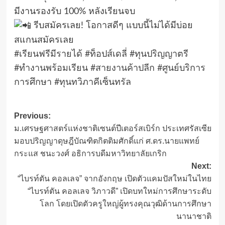
มีงานรองรับ 100% หลังเรียนจบ
รีบสมัครเลย! โอกาสดีๆ แบบนี้ไม่ได้มีบ่อย
สแกนสมัครเลย
#เรียนฟรีมีรายได้
#ท็อปส์เดลี่
#ทุนปริญญาตรี
#ทำงานพร้อมเรียน
#สายงานค้าปลีก
#ศูนย์บริการ
การศึกษา
#ทุนทวิภาคีเซ็นทรัล
Post
Previous:
ม.เศรษฐศาสตร์แห่งชาติเซนต์ปีเตอร์สเบิร์ก ประเทศรัสเซีย
navigation
มอบปริญญาดุษฎีบัณฑิตกิตติมศักดิ์แก่ ศ.ดร.นายแพทย์
กระแส ชนะวงศ์ อธิการบดีมหาวิทยาลัยเกริก
Next:
“ไบรท์ตัน คอลเลจ” จากอังกฤษ เปิดตัวแคมปัสใหม่ในไทย
“ไบรท์ตัน คอลเลจ วิภาวดี” เปิดบทใหม่การศึกษาระดับ
โลก โดยเปิดตัวครูใหญ่ผู้ทรงคุณวุฒิด้านการศึกษา
นานาชาติ