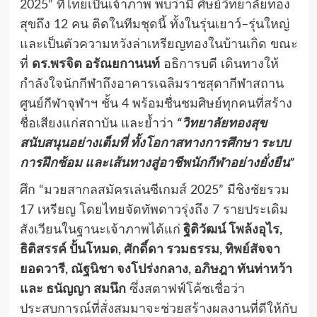
2025” ที่ไทยเป็นเจ้าภาพ พบว่ามี ศิษย์วิทยาลัยทอง
สุขถึง 12 คน ติดในทีมชุดนี้ ทั้งในรุ่นเยาว์–รุ่นใหญ่
และเป็นตัวความหวังล่าเหรียญทองในบ้านเกิด ขณะ
ที่
ดร.พรจิต อรัณยกานนท์
อธิการบดี เดินทางให้
กำลังใจนักกีฬาถึงอาคารเฉลิมราชสุดากีฬาสถาน
ศูนย์กีฬาจุฬาฯ ชั้น 4 พร้อมชื่นชมศิษย์ทุกคนที่สร้าง
ชื่อเสียงแก่สถาบัน และย้ำว่า
“วิทยาลัยทองสุข
สนับสนุนอย่างเต็มที่ ทั้งโอกาสทางการศึกษา ระบบ
การฝึกซ้อม และเส้นทางสู่อาชีพนักกีฬาอย่างยั่งยืน”
ศึก “มวยสากลสมัครเล่นซีเกมส์ 2025” มีชิงชัยรวม
17 เหรียญ โดยไทยจัดทัพดาวรุ่งถึง 7 รายประเดิม
สังเวียนในฐานะเจ้าภาพได้แก่
ฐิติวัฒน์ โพล้งอุไร,
ธิติสรรค์ ปั้นโหมด, ศักดิ์ดา รวมธรรม, ทิพย์สัจจา
ยอดวารี, ณัฐนิชา จงโปร่งกลาง, อภิษฎา ทันท่าหว้า
และ ธนัญญา สมนึก
ซึ่งสตาฟฟ์โค้ชเชื่อว่า
ประสบการณ์ที่สั่งสมมาจะช่วยสร้างผลงานที่ดีให้กับ