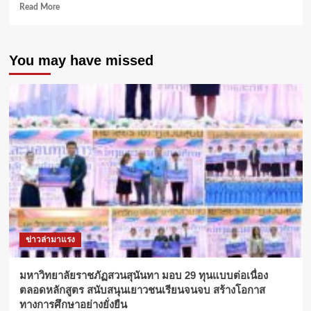
Read
Read More
more
about
VMOTO
You may have missed
X
TORA
ENERGY
เชิญ
สัมผัส
ประสบการณ์
การ
ขับขี่
เหนือ
ระดับ
กับ
แบรนด์
ระดับ
โลก
ข่าวล่ามาแรง
พร้อม
เทคโนโลยี
Fast
มหาวิทยาลัยราชภัฏสวนสุนันทา มอบ 29 ทุนแบบต่อเนื่อง
Charge
ตลอดหลักสูตร สนับสนุนเยาวชนเรียนจนจบ สร้างโอกาส
ใน
ทางการศึกษาอย่างยั่งยืน
งาน