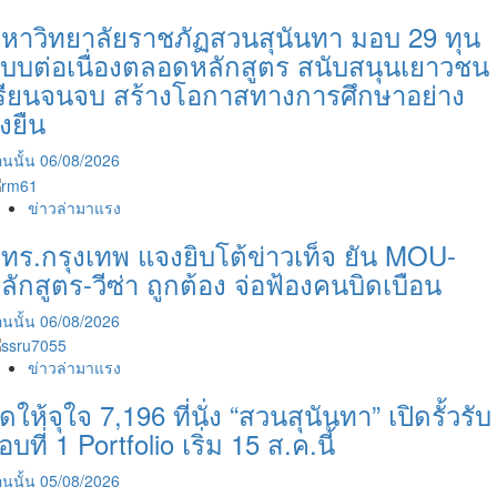
การ
ศึกษา
หาวิทยาลัยราชภัฏสวนสุนันทา มอบ 29 ทุน
เพื่อ
บบต่อเนื่องตลอดหลักสูตร สนับสนุนเยาวชน
พัฒนา
รียนจนจบ สร้างโอกาสทางการศึกษาอย่าง
เศรษฐกิจ
ั่งยืน
ชุมชน
และ
ความ
นนั้น
06/08/2026
ยั่งยืน
ข่าวล่ามาแรง
ทร.กรุงเทพ แจงยิบโต้ข่าวเท็จ ยัน MOU-
ลักสูตร-วีซ่า ถูกต้อง จ่อฟ้องคนบิดเบือน
นนั้น
06/08/2026
ข่าวล่ามาแรง
ัดให้จุใจ 7,196 ที่นั่ง “สวนสุนันทา” เปิดรั้วรับ
อบที่ 1 Portfolio เริ่ม 15 ส.ค.นี้
นนั้น
05/08/2026