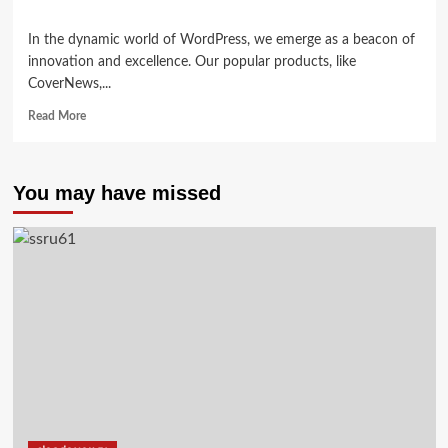
In the dynamic world of WordPress, we emerge as a beacon of
innovation and excellence. Our popular products, like
CoverNews,...
Read
Read More
more
about
Aerie
You may have missed
Collection’s
Originally
By
Iskra