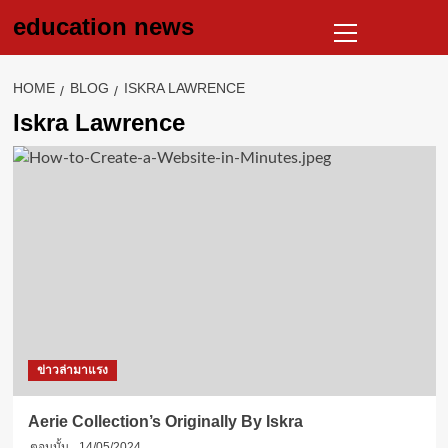
Skip
Primary
education news
to
Menu
content
HOME
BLOG
ISKRA LAWRENCE
Iskra Lawrence
ข่าวล่ามาแรง
Aerie Collection’s Originally By Iskra
ตอนนั้น
14/05/2024