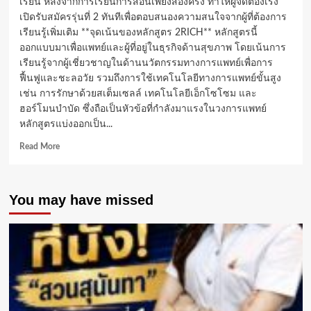
เรียน หลังจากการเรียนการสอนเพียงสองครั้ง ทำให้ผู้จัดต้องเร่ง
เปิดรับสมัครรุ่นที่ 2 ทันทีเพื่อตอบสนองความสนใจจากผู้ที่ต้องการ
เรียนรู้เพิ่มเติม **จุดเน้นของหลักสูตร 2RICH** หลักสูตรนี้
ออกแบบมาเพื่อแพทย์และผู้ที่อยู่ในธุรกิจด้านสุขภาพ โดยเน้นการ
เรียนรู้จากผู้เชี่ยวชาญในด้านนวัตกรรมทางการแพทย์เพื่อการ
ฟื้นฟูและชะลอวัย รวมถึงการใช้เทคโนโลยีทางการแพทย์ขั้นสูง
เช่น การรักษาด้วยสเต็มเซลล์ เทคโนโลยีเอ็กโซโซม และ
ฮอร์โมนบำบัด ซึ่งถือเป็นหัวข้อที่กำลังมาแรงในวงการแพทย์
หลักสูตรแบ่งออกเป็น...
Read
Read More
more
about
2RICH
You may have missed
หลักสูตร
ด้าน
Wellness
ของ
คณะ
แพทยศาสตร์
ม.กรุงเทพ
ธนบุรี
ได้