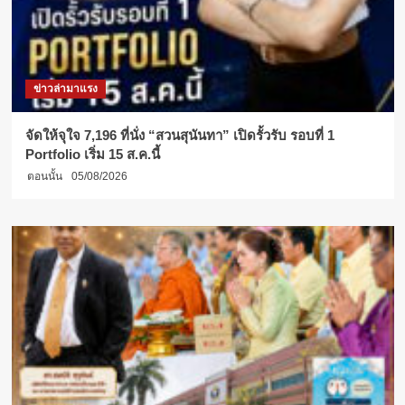
รับ
การ
ตอบ
รับ
อย่าง
ข่าวล่ามาแรง
ดี
คน
สมัคร
จัดให้จุใจ 7,196 ที่นั่ง “สวนสุนันทา” เปิดรั้วรับ รอบที่ 1
เรียน
Portfolio เริ่ม 15 ส.ค.นี้
ท่วมท้น
ตอนนั้น
05/08/2026
เปิด
รับ
สมัคร
รุ่น
2
ต่อ
ทันที