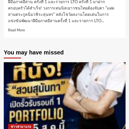
ฝีมือภาคอีสาน ครั้งที่ 1 และรายการ LTO ครั้งที่ 1 มาฝาก
ครอบครัวได้สำเร็จ! วงการเทนนิสเยาวชนไทยต้องจับตา “แฝด
สามตระกูลนิ่มวชิระสุนทร” หลังโชว์ผลงานโดดเด่นในการ
แข่งขันพัฒนาฝีมือภาคอีสานครั้งที่ 1 และรายการ LTO...
Read
Read More
more
about
“แฝด
You may have missed
สาม
นัก
หวด
ดาว
รุ่ง”
จิน-
จอม-
แจม
ฟอร์ม
แรง
ต่อ
เนื่อง
กวาด
รางวัล
ข่าวล่ามาแรง
เวที