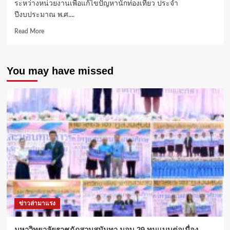
ระหว่างหน่วยงานเพื่อแก้ไขปัญหานักท่องเที่ยว ประจำ
ปีงบประมาณ พ.ศ....
Read
Read More
more
about
อุทัยธานี
You may have missed
รุก
สร้าง
ความ
เชื่อ
มั่น!
เปิด
อบรม
อาสา
สมัคร
อสทก.
ยก
ระดับ
ความ
ปลอดภัย
ข่าวล่ามาแรง
รองรับ
นัก
ท่อง
มหาวิทยาลัยราชภัฏสวนสุนันทา มอบ 29 ทุนแบบต่อเนื่อง