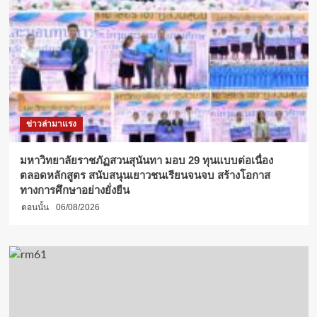
การ
โรงเรียน
กีฬา
จังหวัด
สุพรรณบุรี
โชว์
ผล
งาน
พร้อม
ข่าวล่ามาแรง
แสดง
ความ
ยินดี
มหาวิทยาลัยราชภัฏสวนสุนันทา มอบ 29 ทุนแบบต่อเนื่อง
ต่อ
ตลอดหลักสูตร สนับสนุนเยาวชนเรียนจนจบ สร้างโอกาส
ผล
ทางการศึกษาอย่างยั่งยืน
งาน
ตอนนั้น
06/08/2026
ระดับ
ชาติ
และ
นานาชาติ