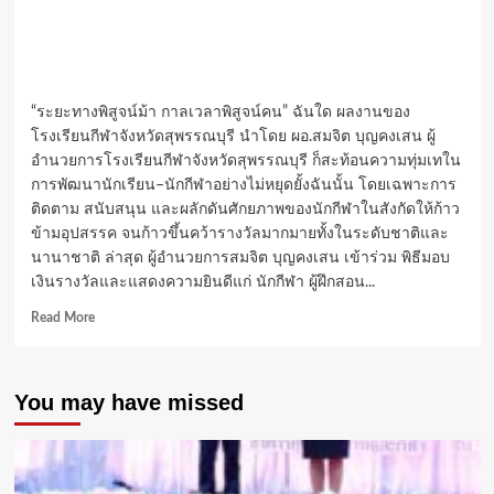
“ระยะทางพิสูจน์ม้า กาลเวลาพิสูจน์คน” ฉันใด ผลงานของ
โรงเรียนกีฬาจังหวัดสุพรรณบุรี นำโดย ผอ.สมจิต บุญคงเสน ผู้
อำนวยการโรงเรียนกีฬาจังหวัดสุพรรณบุรี ก็สะท้อนความทุ่มเทใน
การพัฒนานักเรียน–นักกีฬาอย่างไม่หยุดยั้งฉันนั้น โดยเฉพาะการ
ติดตาม สนับสนุน และผลักดันศักยภาพของนักกีฬาในสังกัดให้ก้าว
ข้ามอุปสรรค จนก้าวขึ้นคว้ารางวัลมากมายทั้งในระดับชาติและ
นานาชาติ ล่าสุด ผู้อำนวยการสมจิต บุญคงเสน เข้าร่วม พิธีมอบ
เงินรางวัลและแสดงความยินดีแก่ นักกีฬา ผู้ฝึกสอน...
Read
Read More
more
about
“สมจิต
You may have missed
บุญ
คง
เสน”
ผู้
อำนวย