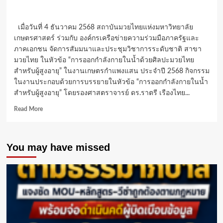
เมื่อวันที่ 4 ธันวาคม 2568 สถาบันมวยไทยแห่งมหาวิทยาลัย
เกษตรศาสตร์ ร่วมกับ องค์กรเครือข่ายความร่วมมือภาครัฐและ
ภาคเอกชน จัดการสัมมนาและประชุมวิชาการระดับชาติ สาขา
มวยไทย ในหัวข้อ “การออกกำลังกายในน้ำด้วยศิลปะมวยไทย
สำหรับผู้สูงอายุ” ในงานเกษตรกำแพงแสน ประจำปี 2568 กิจกรรม
ในงานประกอบด้วยการบรรยายในหัวข้อ “การออกกำลังกายในน้ำ
สำหรับผู้สูงอายุ” โดยรองศาสตราจารย์ ดร.ราตรี เรืองไทย...
Read
Read More
more
about
ขับ
You may have missed
เคลื่อน
กีฬา
มวยไทย
รองรับ
สังคม
ผู้
สูง
วัย
สถาบัน