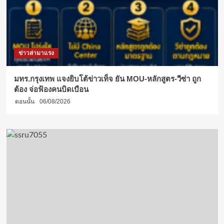
มวยไทย
แห่ง
มหาวิทยาลัย
เกษตรศาสตร์
จัด
ข่าวล่ามาแรง
สัมมนา
“การ
ออก
มทร.กรุงเทพ แจงยิบโต้ข่าวเท็จ ยัน MOU-หลักสูตร-วีซ่า ถูก
กำลัง
ต้อง จ่อฟ้องคนบิดเบือน
กาย
ตอนนั้น
06/08/2026
ใน
น้ำ
ด้วย
ศิลปะ
มวยไทย
สำหรับ
ผู้
สูง
อายุ”