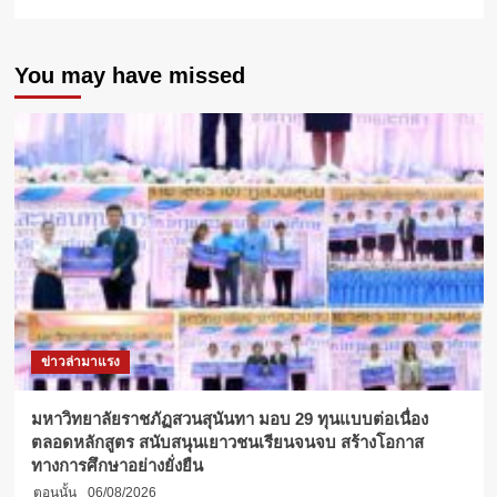
more
about
“ศุภมาส”
You may have missed
รมว.อว.
เยี่มม
ชม
บูธ
มกธ.ใน
“งาน
วัน
กาชาด
100
ปี
พุทธศักราช
2566
”
พร้อม
ข่าวล่ามาแรง
ร่วม
สนุก
กิจกรรม
มหาวิทยาลัยราชภัฏสวนสุนันทา มอบ 29 ทุนแบบต่อเนื่อง
ถ่าย
ตลอดหลักสูตร สนับสนุนเยาวชนเรียนจนจบ สร้างโอกาส
ภาพ
ทางการศึกษาอย่างยั่งยืน
360
ตอนนั้น
06/08/2026
องศา