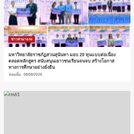
ใจ
ทั้ง
โรงเรียน”
คณะ
กร
รมาธิ
การฯ.
ข่าวล่ามาแรง
ร่วม
กับ
โรงเรียนสาธิต
มหาวิทยาลัยราชภัฏสวนสุนันทา มอบ 29 ทุนแบบต่อเนื่อง
กรุงเทพ
ตลอดหลักสูตร สนับสนุนเยาวชนเรียนจนจบ สร้างโอกาส
ธนบุรี
ทางการศึกษาอย่างยั่งยืน
สร้าง
ตอนนั้น
06/08/2026
ภูมิคุ้มกัน
ชีวิต
ให้
เด็ก
และ
เยาวชน