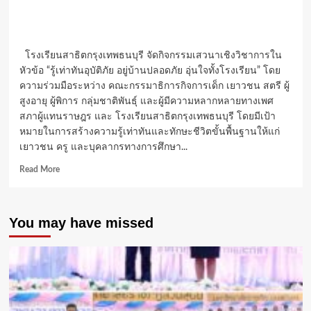
โรงเรียนสาธิตกรุงเทพธนบุรี จัดกิจกรรมเสวนาเชิงวิชาการใน
หัวข้อ “รู้เท่าทันอุบัติภัย อยู่บ้านปลอดภัย อุ่นใจทั้งโรงเรียน” โดย
ความร่วมมือระหว่าง คณะกรรมาธิการกิจการเด็ก เยาวชน สตรี ผู้
สูงอายุ ผู้พิการ กลุ่มชาติพันธุ์ และผู้มีความหลากหลายทางเพศ
สภาผู้แทนราษฎร และ โรงเรียนสาธิตกรุงเทพธนบุรี โดยมีเป้า
หมายในการสร้างความรู้เท่าทันและทักษะชีวิตขั้นพื้นฐานให้แก่
เยาวชน ครู และบุคลากรทางการศึกษา...
Read
Read More
more
about
“รู้
You may have missed
เท่า
ทัน
อุบัติภัย
อยู่
บ้าน
ปลอดภัย
อุ่น