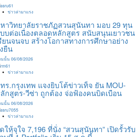
มงคล
สุวรรณภูมิ
ข่าวล่ามาแรง
เปิด
หลักสูตร
หาวิทยาลัยราชภัฏสวนสุนันทา มอบ 29 ทุน
อุตสาหกรรม
บบต่อเนื่องตลอดหลักสูตร สนับสนุนเยาวชน
บันเทิง
รียนจนจบ สร้างโอกาสทางการศึกษาอย่าง
เตรียม
ั่งยืน
สร้าง
คลื่น
ลูก
นนั้น
06/08/2026
ใหม่
ข่าวล่ามาแรง
ทร.กรุงเทพ แจงยิบโต้ข่าวเท็จ ยัน MOU-
ลักสูตร-วีซ่า ถูกต้อง จ่อฟ้องคนบิดเบือน
นนั้น
06/08/2026
ข่าวล่ามาแรง
ัดให้จุใจ 7,196 ที่นั่ง “สวนสุนันทา” เปิดรั้วรับ
อบที่ 1 Portfolio เริ่ม 15 ส.ค.นี้